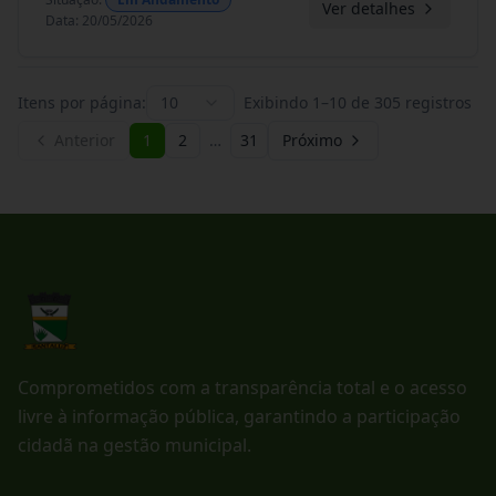
Ver detalhes
Data
:
20/05/2026
Itens por página:
10
Exibindo
1
–
10
de
305
registros
Anterior
1
2
…
31
Próximo
Comprometidos com a transparência total e o acesso
livre à informação pública, garantindo a participação
cidadã na gestão municipal.