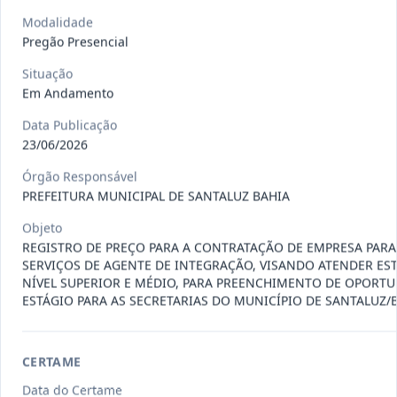
Situação
:
Em Andamento
Ver detalhes
Data
:
13/07/2026
Modalidade
Pregão Presencial
Situação
027/2026
CONTRATAÇÃO DE EMPRESA
Em Andamento
PRESTADORA DE SERVIÇO DE
Pregão
Data Publicação
Eletrônico
SEGURO, PARA
...
23/06/2026
Situação
:
Em Andamento
Ver detalhes
Órgão Responsável
Data
:
13/07/2026
PREFEITURA MUNICIPAL DE SANTALUZ BAHIA
Objeto
REGISTRO DE PREÇO PARA A CONTRATAÇÃO DE EMPRESA PAR
025/2026
REGISTRO DE PREÇO PARA A
SERVIÇOS DE AGENTE DE INTEGRAÇÃO, VISANDO ATENDER ES
CONTRATAÇÃO DE EMPRESA PARA
Pregão
NÍVEL SUPERIOR E MÉDIO, PARA PREENCHIMENTO DE OPORTU
Eletrônico
LOCAÇÃO
...
ESTÁGIO PARA AS SECRETARIAS DO MUNICÍPIO DE SANTALUZ/B
Situação
:
Em Andamento
Ver detalhes
Data
:
30/06/2026
CERTAME
Data do Certame