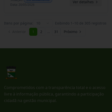
Ver detalhes
Data
:
20/05/2026
Itens por página:
10
Exibindo
1
–
10
de
305
registros
Anterior
1
2
…
31
Próximo
Comprometidos com a transparência total e o acesso
livre à informação pública, garantindo a participação
cidadã na gestão municipal.