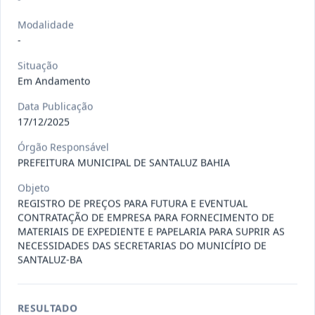
Situação
:
Em Andamento
Ver detalhes
Data
:
13/07/2026
Modalidade
-
Situação
027/2026
CONTRATAÇÃO DE EMPRESA
Em Andamento
PRESTADORA DE SERVIÇO DE
Pregão
Eletrônico
SEGURO, PARA
...
Data Publicação
17/12/2025
Situação
:
Em Andamento
Ver detalhes
Data
:
13/07/2026
Órgão Responsável
PREFEITURA MUNICIPAL DE SANTALUZ BAHIA
Objeto
025/2026
REGISTRO DE PREÇO PARA A
REGISTRO DE PREÇOS PARA FUTURA E EVENTUAL
CONTRATAÇÃO DE EMPRESA PARA
CONTRATAÇÃO DE EMPRESA PARA FORNECIMENTO DE
Pregão
Eletrônico
MATERIAIS DE EXPEDIENTE E PAPELARIA PARA SUPRIR AS
LOCAÇÃO
...
NECESSIDADES DAS SECRETARIAS DO MUNICÍPIO DE
Situação
:
Em Andamento
SANTALUZ-BA
Ver detalhes
Data
:
30/06/2026
RESULTADO