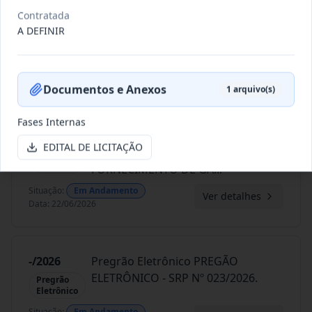
028/2026
REGISTRO DE PREÇO PARA A
Contratada
CONTRATAÇÃO DE EMPRESA PARA
Pregão
A DEFINIR
Presencial
PRESTAÇ
...
Situação
:
Em Andamento
Ver detalhes
Data
:
23/06/2026
Documentos e Anexos
1
arquivo(s)
Fases Internas
026/2026
REGISTRO DE PREÇOS PARA
EDITAL DE LICITAÇÃO
FUTURO E EVENTUAL
Pregão
Eletrônico
FORNECIMENTO DE GA
...
Situação
:
Em Andamento
Ver detalhes
Data
:
22/06/2026
-/2026
Pregrão Eletrônico PREGÃO
ELETRÔNICO - SRP Nº 023/2026.
Pregrão
Eletrônico
Situação
:
Em Andamento