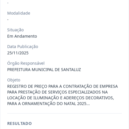
Situação
:
Em Andamento
-
Ver detalhes
Data
:
13/07/2026
Modalidade
-
027/2026
CONTRATAÇÃO DE EMPRESA
Situação
Em Andamento
PRESTADORA DE SERVIÇO DE
Pregão
Eletrônico
SEGURO, PARA
...
Data Publicação
Situação
:
Em Andamento
25/11/2025
Ver detalhes
Data
:
13/07/2026
Órgão Responsável
PREFEITURA MUNICIPAL DE SANTALUZ
Objeto
025/2026
REGISTRO DE PREÇO PARA A
REGISTRO DE PREÇO PARA A CONTRATAÇÃO DE EMPRESA
CONTRATAÇÃO DE EMPRESA PARA
Pregão
PARA PRESTAÇÃO DE SERVIÇOS ESPECIALIZADOS NA
Eletrônico
LOCAÇÃO
...
LOCAÇÃO DE ILUMINAÇÃO E ADEREÇOS DECORATIVOS,
PARA A ORNAMENTAÇÃO DO NATAL 2025...
Situação
:
Em Andamento
Ver detalhes
Data
:
30/06/2026
RESULTADO