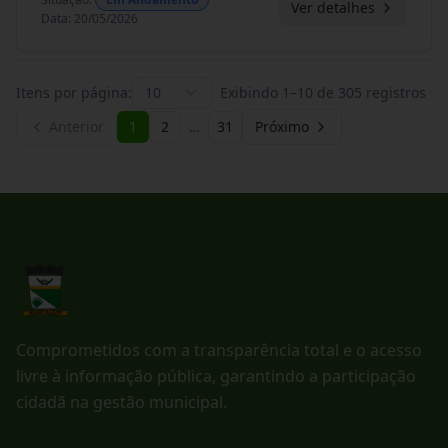
Ver detalhes
Data
:
20/05/2026
Itens por página:
10
Exibindo
1
–
10
de
305
registros
Anterior
1
2
…
31
Próximo
Comprometidos com a transparência total e o acesso
livre à informação pública, garantindo a participação
cidadã na gestão municipal.