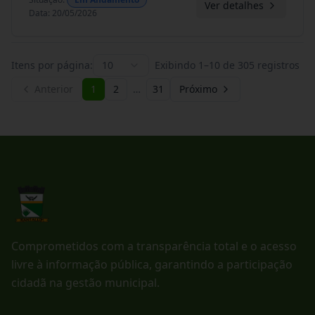
Ver detalhes
Data
:
20/05/2026
Itens por página:
10
Exibindo
1
–
10
de
305
registros
Anterior
1
2
…
31
Próximo
Comprometidos com a transparência total e o acesso
livre à informação pública, garantindo a participação
cidadã na gestão municipal.