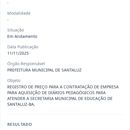
Situação
:
Em Andamento
-
Ver detalhes
Data
:
13/07/2026
Modalidade
-
027/2026
CONTRATAÇÃO DE EMPRESA
Situação
Em Andamento
PRESTADORA DE SERVIÇO DE
Pregão
Eletrônico
SEGURO, PARA
...
Data Publicação
Situação
:
Em Andamento
11/11/2025
Ver detalhes
Data
:
13/07/2026
Órgão Responsável
PREFEITURA MUNICIPAL DE SANTALUZ
Objeto
025/2026
REGISTRO DE PREÇO PARA A
REGISTRO DE PREÇO PARA A CONTRATAÇÃO DE EMPRESA
CONTRATAÇÃO DE EMPRESA PARA
Pregão
PARA AQUISIÇÃO DE DIÁRIOS PEDAGÓGICOS PARA
Eletrônico
LOCAÇÃO
...
ATENDER A SECRETARIA MUNICIPAL DE EDUCAÇÃO DE
SANTALUZ-BA.
Situação
:
Em Andamento
Ver detalhes
Data
:
30/06/2026
RESULTADO