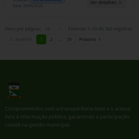
Ver detalhes
Data
:
20/05/2026
Itens por página:
10
Exibindo
1
–
10
de
305
registros
Anterior
1
2
…
31
Próximo
Comprometidos com a transparência total e o acesso
livre à informação pública, garantindo a participação
cidadã na gestão municipal.