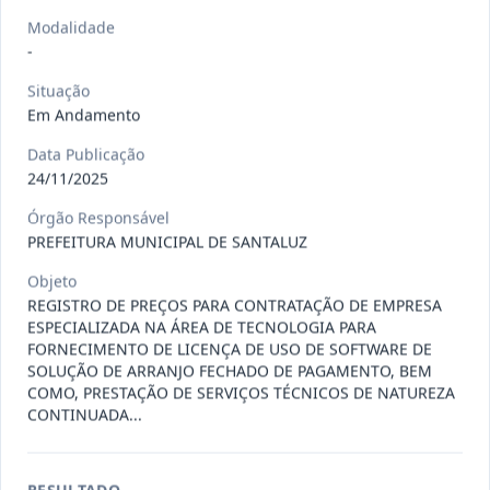
Situação
:
Em Andamento
Ver detalhes
Data
:
13/07/2026
Modalidade
-
Situação
027/2026
CONTRATAÇÃO DE EMPRESA
Em Andamento
PRESTADORA DE SERVIÇO DE
Pregão
Data Publicação
Eletrônico
SEGURO, PARA
...
24/11/2025
Situação
:
Em Andamento
Ver detalhes
Órgão Responsável
Data
:
13/07/2026
PREFEITURA MUNICIPAL DE SANTALUZ
Objeto
REGISTRO DE PREÇOS PARA CONTRATAÇÃO DE EMPRESA
025/2026
REGISTRO DE PREÇO PARA A
ESPECIALIZADA NA ÁREA DE TECNOLOGIA PARA
CONTRATAÇÃO DE EMPRESA PARA
Pregão
FORNECIMENTO DE LICENÇA DE USO DE SOFTWARE DE
Eletrônico
LOCAÇÃO
...
SOLUÇÃO DE ARRANJO FECHADO DE PAGAMENTO, BEM
COMO, PRESTAÇÃO DE SERVIÇOS TÉCNICOS DE NATUREZA
Situação
:
Em Andamento
Ver detalhes
CONTINUADA...
Data
:
30/06/2026