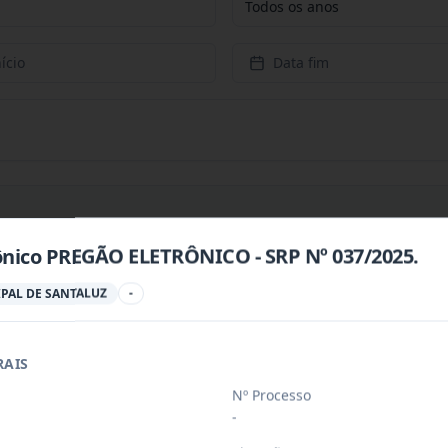
Todos os anos
ício
Data fim
ônico PREGÃO ELETRÔNICO - SRP Nº 037/2025.
PREÇOS PARA CONTRATAÇÃO DE EMPRESA PARA PRESTAÇÃ
...
PAL DE SANTALUZ
-
RAIS
PREÇOS PARA AQUISIÇÃO DE PRODUTOS VETERINÁRIOS P
...
Nº Processo
-
ÚBLICO PARA FINS DE CREDENCIAMENTO DE PESSOA JUR
...