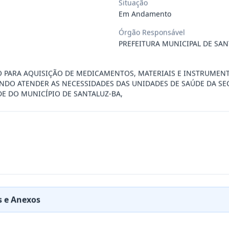
Situação
Em Andamento
ÚBLICO PARA FINS DE CREDENCIAMENTO DE PESSOA JUR
...
Órgão Responsável
PREFEITURA MUNICIPAL DE SAN
PREÇOS PARA FUTURA E EVENTUAL CONTRATAÇÃO DE EMP
...
̧O PARA AQUISIÇÃO DE MEDICAMENTOS, MATERIAIS E INSTRUME
ANDO ATENDER AS NECESSIDADES DAS UNIDADES DE SAÚDE DA SE
DE DO MUNICÍPIO DE SANTALUZ-BA,
DE EMPRESA PRESTADORA DE SERVIÇO DE SEGURO, PARA
...
PREÇO PARA A CONTRATAÇÃO DE EMPRESA PARA LOCAÇÃO
...
PREÇO PARA A CONTRATAÇÃO DE EMPRESA PARA PRESTAÇ
...
 e Anexos
PREÇOS PARA FUTURO E EVENTUAL FORNECIMENTO DE GA
...