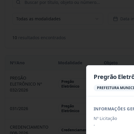
Todas as modalidades
Data in
10
resultado
s
encontrado
s
Nº/Ano
Modalidade
Objeto
Pregrão Eletr
PREGÃO
Pregão
ELETRÔNICO Nº
REGISTRO DE 
Eletrônico
PREFEITURA MUNICI
032/2026
Pregão
031/2026
INFORMAÇÕES GE
REGISTRO DE 
Eletrônico
Nº Licitação
-
CREDENCIAMENTO
CHAMAMENTO P
Credenciamento
008-2026