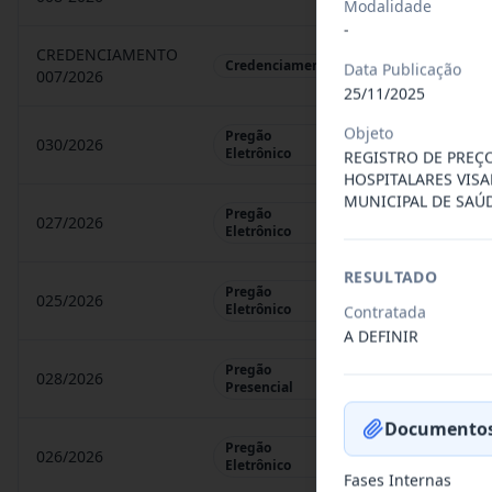
Modalidade
-
CREDENCIAMENTO
CHAMAMENTO P
Credenciamento
Data Publicação
007/2026
25/11/2025
Objeto
Pregão
030/2026
REGISTRO DE 
Eletrônico
REGISTRO DE PREC
HOSPITALARES VIS
MUNICIPAL DE SAÚ
Pregão
027/2026
CONTRATAÇÃO 
Eletrônico
RESULTADO
Pregão
025/2026
REGISTRO DE 
Eletrônico
Contratada
A DEFINIR
Pregão
028/2026
REGISTRO DE 
Presencial
Documentos
Pregão
026/2026
REGISTRO DE 
Eletrônico
Fases Internas