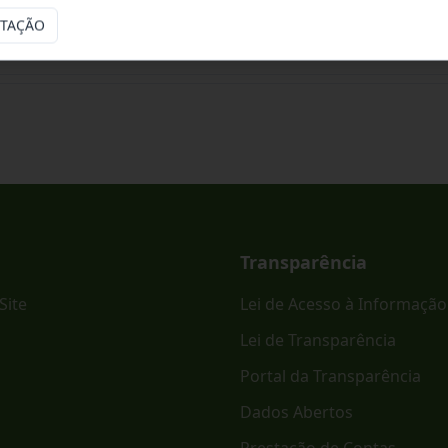
ITAÇÃO
ônico PREGÃO ELETRÔNICO - SRP Nº 023/2026.
Transparência
Site
Lei de Acesso à Informação
Lei de Transparência
Portal da Transparência
Dados Abertos