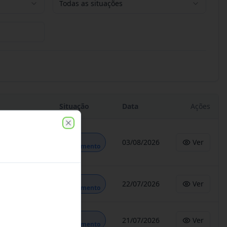
Todas as situações
Situação
Data
Ações
Close
Em
03/08/2026
Ver
Andamento
Em
22/07/2026
Ver
Andamento
Em
21/07/2026
Ver
Andamento