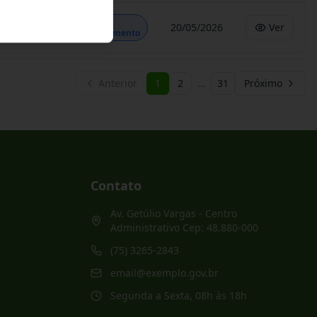
Em
20/05/2026
Ver
Andamento
Anterior
1
2
…
31
Próximo
Contato
Av. Getúlio Vargas - Centro
Administrativo Cep: 48.880-000
(75) 3265-2843
email@exemplo.gov.br
Segunda a Sexta, 08h às 18h