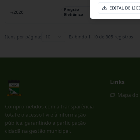
EDITAL DE LIC
Pregrão
-/2026
Pregrão Eletr
Eletrônico
Itens por página:
10
Exibindo
1
–
10
de
305
registros
Links
Mapa do 
Comprometidos com a transparência
total e o acesso livre à informação
pública, garantindo a participação
cidadã na gestão municipal.