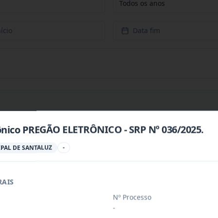
Todos os anos
ício
Data fim
ônico PREGÃO ELETRÔNICO - SRP Nº 036/2025.
PREÇOS PARA CONTRATAÇÃO DE EMPRESA PARA PRESTAÇÃ
...
PAL DE SANTALUZ
-
PREÇOS PARA AQUISIÇÃO DE PRODUTOS VETERINÁRIOS P
...
RAIS
Nº Processo
-
ÚBLICO PARA FINS DE CREDENCIAMENTO DE PESSOA JUR
...