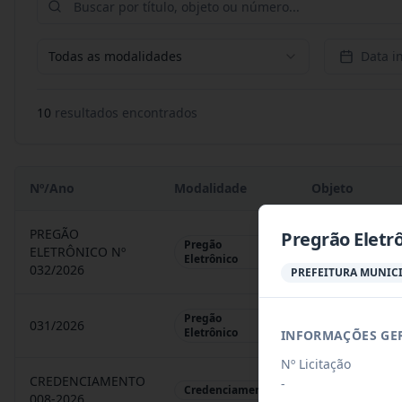
Todas as modalidades
Data in
10
resultado
s
encontrado
s
Nº/Ano
Modalidade
Objeto
PREGÃO
Pregrão Eletr
Pregão
ELETRÔNICO Nº
REGISTRO DE 
Eletrônico
032/2026
PREFEITURA MUNICI
Pregão
031/2026
REGISTRO DE 
Eletrônico
INFORMAÇÕES GE
Nº Licitação
CREDENCIAMENTO
-
CHAMAMENTO P
Credenciamento
008-2026