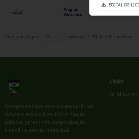
EDITAL DE LIC
Pregrão
-/2026
Pregrão Eletr
Eletrônico
Itens por página:
10
Exibindo
1
–
10
de
305
registros
Links
Mapa do 
Comprometidos com a transparência
total e o acesso livre à informação
pública, garantindo a participação
cidadã na gestão municipal.