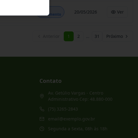
Em
20/05/2026
Ver
Andamento
Anterior
1
2
…
31
Próximo
Contato
Av. Getúlio Vargas - Centro
Administrativo Cep: 48.880-000
(75) 3265-2843
email@exemplo.gov.br
Segunda a Sexta, 08h às 18h