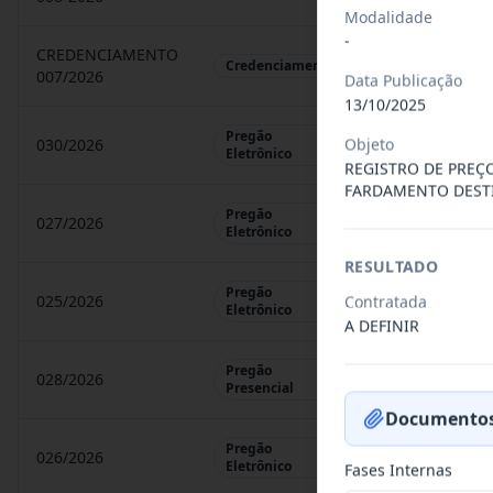
Modalidade
-
CREDENCIAMENTO
CHAMAMENTO P
Credenciamento
007/2026
Data Publicação
13/10/2025
Pregão
Objeto
030/2026
REGISTRO DE 
Eletrônico
REGISTRO DE PREC
FARDAMENTO DESTI
Pregão
027/2026
CONTRATAÇÃO 
Eletrônico
RESULTADO
Pregão
025/2026
Contratada
REGISTRO DE 
Eletrônico
A DEFINIR
Pregão
028/2026
REGISTRO DE 
Presencial
Documentos
Pregão
026/2026
REGISTRO DE 
Eletrônico
Fases Internas