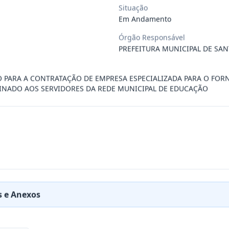
Situação
Em Andamento
ÚBLICO PARA FINS DE CREDENCIAMENTO DE PESSOA JUR
...
Órgão Responsável
PREFEITURA MUNICIPAL DE SAN
PREÇOS PARA FUTURA E EVENTUAL CONTRATAÇÃO DE EMP
...
̧O PARA A CONTRATAÇÃO DE EMPRESA ESPECIALIZADA PARA O FO
NADO AOS SERVIDORES DA REDE MUNICIPAL DE EDUCAÇÃO
DE EMPRESA PRESTADORA DE SERVIÇO DE SEGURO, PARA
...
PREÇO PARA A CONTRATAÇÃO DE EMPRESA PARA LOCAÇÃO
...
PREÇO PARA A CONTRATAÇÃO DE EMPRESA PARA PRESTAÇ
...
 e Anexos
PREÇOS PARA FUTURO E EVENTUAL FORNECIMENTO DE GA
...