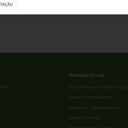
ITAÇÃO
ônico PREGÃO ELETRÔNICO - SRP Nº 023/2026.
Transparência
Site
Lei de Acesso à Informação
Lei de Transparência
Portal da Transparência
Dados Abertos