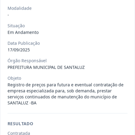
Situação
:
Em Andamento
Ver detalhes
Data
:
13/07/2026
Modalidade
-
Situação
027/2026
CONTRATAÇÃO DE EMPRESA
Em Andamento
PRESTADORA DE SERVIÇO DE
Pregão
Data Publicação
Eletrônico
SEGURO, PARA
...
17/09/2025
Situação
:
Em Andamento
Ver detalhes
Órgão Responsável
Data
:
13/07/2026
PREFEITURA MUNICIPAL DE SANTALUZ
Objeto
Registro de preços para futura e eventual contratação de
025/2026
REGISTRO DE PREÇO PARA A
empresa especializada para, sob demanda, prestar
CONTRATAÇÃO DE EMPRESA PARA
Pregão
serviços continuados de manutenção do município de
Eletrônico
LOCAÇÃO
...
SANTALUZ -BA
Situação
:
Em Andamento
Ver detalhes
Data
:
30/06/2026
RESULTADO
Contratada