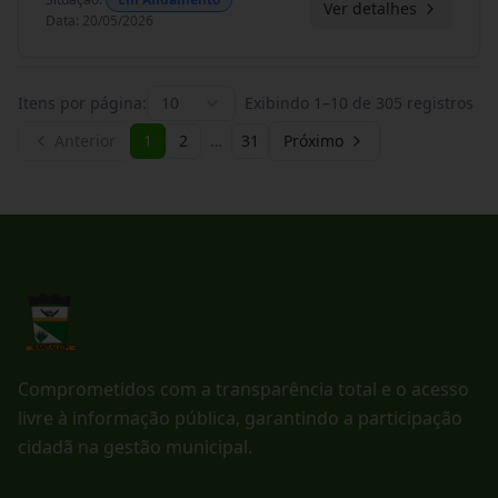
Ver detalhes
Data
:
20/05/2026
Itens por página:
10
Exibindo
1
–
10
de
305
registros
Anterior
1
2
…
31
Próximo
Comprometidos com a transparência total e o acesso
livre à informação pública, garantindo a participação
cidadã na gestão municipal.