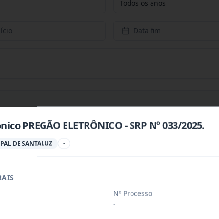
Todos os anos
ício
Data fim
ônico PREGÃO ELETRÔNICO - SRP Nº 033/2025.
PREÇOS PARA CONTRATAÇÃO DE EMPRESA PARA PRESTAÇÃ
...
PAL DE SANTALUZ
-
RAIS
PREÇOS PARA AQUISIÇÃO DE PRODUTOS VETERINÁRIOS P
...
Nº Processo
-
ÚBLICO PARA FINS DE CREDENCIAMENTO DE PESSOA JUR
...