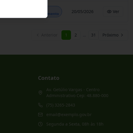
Em
20/05/2026
Ver
Andamento
Anterior
1
2
…
31
Próximo
Contato
Av. Getúlio Vargas - Centro
Administrativo Cep: 48.880-000
(75) 3265-2843
email@exemplo.gov.br
Segunda a Sexta, 08h às 18h