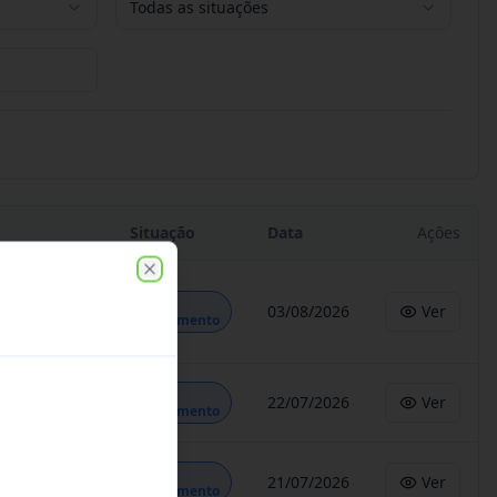
Todas as situações
Situação
Data
Ações
Close
Em
03/08/2026
Ver
Andamento
Em
22/07/2026
Ver
Andamento
Em
21/07/2026
Ver
Andamento