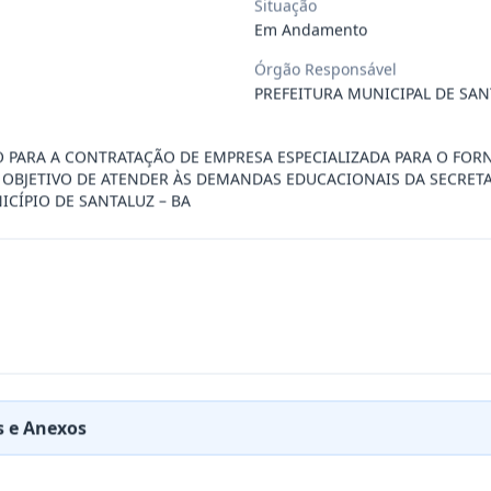
Situação
Em Andamento
ÚBLICO PARA FINS DE CREDENCIAMENTO DE PESSOA JUR
...
Órgão Responsável
PREFEITURA MUNICIPAL DE SAN
PREÇOS PARA FUTURA E EVENTUAL CONTRATAÇÃO DE EMP
...
̧O PARA A CONTRATAÇÃO DE EMPRESA ESPECIALIZADA PARA O FOR
 OBJETIVO DE ATENDER ÀS DEMANDAS EDUCACIONAIS DA SECRETA
CÍPIO DE SANTALUZ – BA
DE EMPRESA PRESTADORA DE SERVIÇO DE SEGURO, PARA
...
PREÇO PARA A CONTRATAÇÃO DE EMPRESA PARA LOCAÇÃO
...
PREÇO PARA A CONTRATAÇÃO DE EMPRESA PARA PRESTAÇ
...
 e Anexos
PREÇOS PARA FUTURO E EVENTUAL FORNECIMENTO DE GA
...