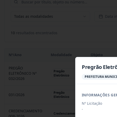
Todas as modalidades
Data in
10
resultado
s
encontrado
s
Nº/Ano
Modalidade
Objeto
Pregrão Eletr
PREGÃO
Pregão
ELETRÔNICO Nº
REGISTRO DE 
Eletrônico
PREFEITURA MUNICI
032/2026
Pregão
031/2026
INFORMAÇÕES GE
REGISTRO DE 
Eletrônico
Nº Licitação
-
CREDENCIAMENTO
CHAMAMENTO P
Credenciamento
008-2026