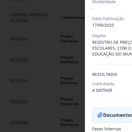
Modalidade
-
CREDENCIAMENTO
CHAMAMENTO P
Credenciamento
Data Publicação
007/2026
17/09/2025
Objeto
Pregão
030/2026
REGISTRO DE 
Eletrônico
REGISTRO DE PREC
ESCOLARES, COM O
EDUCAÇÃO DO MUNI
Pregão
027/2026
CONTRATAÇÃO 
Eletrônico
RESULTADO
Pregão
025/2026
REGISTRO DE 
Eletrônico
Contratada
A DEFINIR
Pregão
028/2026
REGISTRO DE 
Presencial
Documentos
Pregão
026/2026
REGISTRO DE 
Eletrônico
Fases Internas