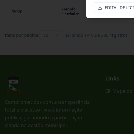
EDITAL DE LIC
Pregrão
-/2026
Pregrão Eletr
Eletrônico
Itens por página:
10
Exibindo
1
–
10
de
305
registros
Links
Mapa do 
Comprometidos com a transparência
total e o acesso livre à informação
pública, garantindo a participação
cidadã na gestão municipal.