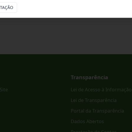
ITAÇÃO
ônico PREGÃO ELETRÔNICO - SRP Nº 023/2026.
Transparência
Site
Lei de Acesso à Informação
Lei de Transparência
Portal da Transparência
Dados Abertos