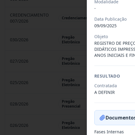
Modalidade
-
CREDENCIAMENTO
CHAMAMENTO P
Credenciamento
Data Publicação
007/2026
09/09/2025
Objeto
Pregão
030/2026
REGISTRO DE 
Eletrônico
REGISTRO DE PREÇ
DIDÁTICOS IMPRES
ANOS INICIAIS E F
Pregão
027/2026
CONTRATAÇÃO 
Eletrônico
RESULTADO
Pregão
025/2026
REGISTRO DE 
Eletrônico
Contratada
A DEFINIR
Pregão
028/2026
REGISTRO DE 
Presencial
Documentos
Pregão
026/2026
REGISTRO DE 
Eletrônico
Fases Internas