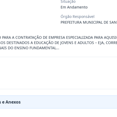
Situação
Em Andamento
ÚBLICO PARA FINS DE CREDENCIAMENTO DE PESSOA JUR
...
Órgão Responsável
PREFEITURA MUNICIPAL DE SAN
PREÇOS PARA FUTURA E EVENTUAL CONTRATAÇÃO DE EMP
...
O PARA A CONTRATAÇÃO DE EMPRESA ESPECIALIZADA PARA AQUISI
SOS DESTINADOS A EDUCAÇÃO DE JOVENS E ADULTOS – EJA, COR
INAIS DO ENSINO FUNDAMENTAL...
DE EMPRESA PRESTADORA DE SERVIÇO DE SEGURO, PARA
...
PREÇO PARA A CONTRATAÇÃO DE EMPRESA PARA LOCAÇÃO
...
PREÇO PARA A CONTRATAÇÃO DE EMPRESA PARA PRESTAÇ
...
 e Anexos
PREÇOS PARA FUTURO E EVENTUAL FORNECIMENTO DE GA
...