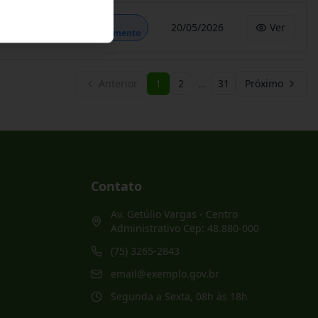
Em
20/05/2026
Ver
Andamento
Anterior
1
2
…
31
Próximo
Contato
Av. Getúlio Vargas - Centro
Administrativo Cep: 48.880-000
(75) 3265-2843
email@exemplo.gov.br
Segunda a Sexta, 08h às 18h