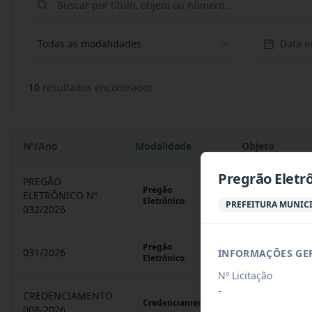
Todas as modalidades
Data in
10
resultado
s
encontrado
s
Nº/Ano
Modalidade
Objeto
Pregrão Eletr
PREGÃO
Pregão
ELETRÔNICO Nº
REGISTRO DE 
Eletrônico
PREFEITURA MUNICI
032/2026
Pregão
031/2026
INFORMAÇÕES GE
REGISTRO DE 
Eletrônico
Nº Licitação
-
CREDENCIAMENTO
CHAMAMENTO P
Credenciamento
008-2026