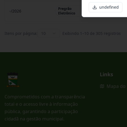
undefined
Pregrão
-/2026
Pregrão Eletr
Eletrônico
Itens por página:
10
Exibindo
1
–
10
de
305
registros
Links
Mapa do 
Comprometidos com a transparência
total e o acesso livre à informação
pública, garantindo a participação
cidadã na gestão municipal.