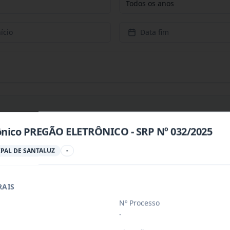
Todos os anos
ício
Data fim
ônico PREGÃO ELETRÔNICO - SRP Nº 032/2025
PREÇOS PARA CONTRATAÇÃO DE EMPRESA PARA PRESTAÇÃ
...
PAL DE SANTALUZ
-
RAIS
PREÇOS PARA AQUISIÇÃO DE PRODUTOS VETERINÁRIOS P
...
Nº Processo
-
ÚBLICO PARA FINS DE CREDENCIAMENTO DE PESSOA JUR
...