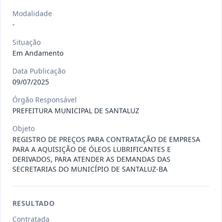
Situação
:
Em Andamento
Ver detalhes
Data
:
13/07/2026
Modalidade
-
Situação
027/2026
CONTRATAÇÃO DE EMPRESA
Em Andamento
PRESTADORA DE SERVIÇO DE
Pregão
Data Publicação
Eletrônico
SEGURO, PARA
...
09/07/2025
Situação
:
Em Andamento
Ver detalhes
Órgão Responsável
Data
:
13/07/2026
PREFEITURA MUNICIPAL DE SANTALUZ
Objeto
REGISTRO DE PREÇOS PARA CONTRATAÇÃO DE EMPRESA
025/2026
REGISTRO DE PREÇO PARA A
PARA A AQUISIÇÃO DE ÓLEOS LUBRIFICANTES E
CONTRATAÇÃO DE EMPRESA PARA
Pregão
DERIVADOS, PARA ATENDER AS DEMANDAS DAS
Eletrônico
LOCAÇÃO
...
SECRETARIAS DO MUNICÍPIO DE SANTALUZ-BA
Situação
:
Em Andamento
Ver detalhes
Data
:
30/06/2026
RESULTADO
Contratada