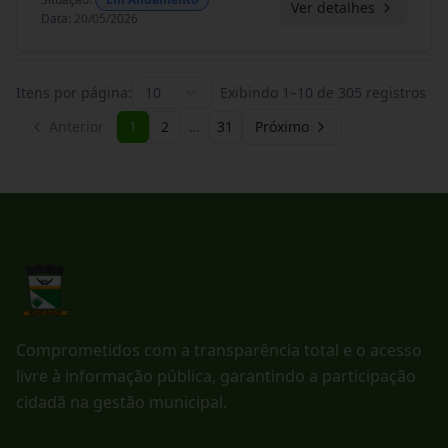
Ver detalhes
Data
:
20/05/2026
Itens por página:
10
Exibindo
1
–
10
de
305
registros
Anterior
1
2
…
31
Próximo
Comprometidos com a transparência total e o acesso
livre à informação pública, garantindo a participação
cidadã na gestão municipal.