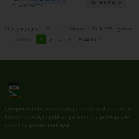
Ver detalhes
Data
:
20/05/2026
Itens por página:
10
Exibindo
1
–
10
de
305
registros
Anterior
1
2
…
31
Próximo
Comprometidos com a transparência total e o acesso
livre à informação pública, garantindo a participação
cidadã na gestão municipal.