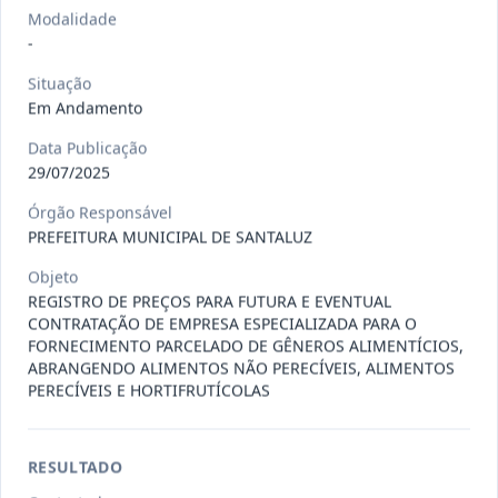
Situação
:
Em Andamento
Ver detalhes
Modalidade
Data
:
13/07/2026
-
Situação
Em Andamento
027/2026
CONTRATAÇÃO DE EMPRESA
PRESTADORA DE SERVIÇO DE
Pregão
Data Publicação
Eletrônico
SEGURO, PARA
...
29/07/2025
Situação
:
Em Andamento
Ver detalhes
Órgão Responsável
Data
:
13/07/2026
PREFEITURA MUNICIPAL DE SANTALUZ
Objeto
REGISTRO DE PREÇOS PARA FUTURA E EVENTUAL
025/2026
REGISTRO DE PREÇO PARA A
CONTRATAÇÃO DE EMPRESA ESPECIALIZADA PARA O
CONTRATAÇÃO DE EMPRESA PARA
Pregão
FORNECIMENTO PARCELADO DE GÊNEROS ALIMENTÍCIOS,
Eletrônico
LOCAÇÃO
...
ABRANGENDO ALIMENTOS NÃO PERECÍVEIS, ALIMENTOS
PERECÍVEIS E HORTIFRUTÍCOLAS
Situação
:
Em Andamento
Ver detalhes
Data
:
30/06/2026
RESULTADO