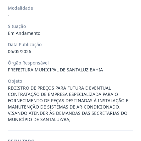
Situação
:
Em Andamento
Ver detalhes
Data
:
13/07/2026
Modalidade
-
Situação
027/2026
CONTRATAÇÃO DE EMPRESA
Em Andamento
PRESTADORA DE SERVIÇO DE
Pregão
Data Publicação
Eletrônico
SEGURO, PARA
...
06/05/2026
Situação
:
Em Andamento
Ver detalhes
Órgão Responsável
Data
:
13/07/2026
PREFEITURA MUNICIPAL DE SANTALUZ BAHIA
Objeto
REGISTRO DE PREÇOS PARA FUTURA E EVENTUAL
025/2026
REGISTRO DE PREÇO PARA A
CONTRATAÇÃO DE EMPRESA ESPECIALIZADA PARA O
CONTRATAÇÃO DE EMPRESA PARA
Pregão
FORNECIMENTO DE PEÇAS DESTINADAS À INSTALAÇÃO E
Eletrônico
LOCAÇÃO
...
MANUTENÇÃO DE SISTEMAS DE AR-CONDICIONADO,
VISANDO ATENDER ÀS DEMANDAS DAS SECRETARIAS DO
Situação
:
Em Andamento
Ver detalhes
MUNICÍPIO DE SANTALUZ/BA,
Data
:
30/06/2026