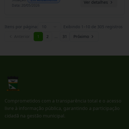
Ver detalhes
Data
:
20/05/2026
Itens por página:
10
Exibindo
1
–
10
de
305
registros
Anterior
1
2
…
31
Próximo
Comprometidos com a transparência total e o acesso
livre à informação pública, garantindo a participação
cidadã na gestão municipal.