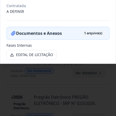
028/2026
REGISTRO DE PREÇO PARA A
Contratada
CONTRATAÇÃO DE EMPRESA PARA
Pregão
A DEFINIR
Presencial
PRESTAÇ
...
Situação
:
Em Andamento
Ver detalhes
Data
:
23/06/2026
Documentos e Anexos
1
arquivo(s)
Fases Internas
026/2026
REGISTRO DE PREÇOS PARA
EDITAL DE LICITAÇÃO
FUTURO E EVENTUAL
Pregão
Eletrônico
FORNECIMENTO DE GA
...
Situação
:
Em Andamento
Ver detalhes
Data
:
22/06/2026
-/2026
Pregrão Eletrônico PREGÃO
ELETRÔNICO - SRP Nº 023/2026.
Pregrão
Eletrônico
Situação
:
Em Andamento