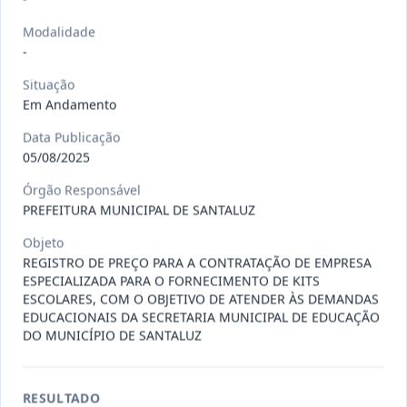
Situação
:
Em Andamento
Ver detalhes
Data
:
13/07/2026
Modalidade
-
Situação
027/2026
CONTRATAÇÃO DE EMPRESA
Em Andamento
PRESTADORA DE SERVIÇO DE
Pregão
Eletrônico
SEGURO, PARA
...
Data Publicação
05/08/2025
Situação
:
Em Andamento
Ver detalhes
Data
:
13/07/2026
Órgão Responsável
PREFEITURA MUNICIPAL DE SANTALUZ
Objeto
025/2026
REGISTRO DE PREÇO PARA A
REGISTRO DE PREÇO PARA A CONTRATAÇÃO DE EMPRESA
CONTRATAÇÃO DE EMPRESA PARA
ESPECIALIZADA PARA O FORNECIMENTO DE KITS
Pregão
Eletrônico
ESCOLARES, COM O OBJETIVO DE ATENDER ÀS DEMANDAS
LOCAÇÃO
...
EDUCACIONAIS DA SECRETARIA MUNICIPAL DE EDUCAÇÃO
Situação
:
Em Andamento
DO MUNICÍPIO DE SANTALUZ
Ver detalhes
Data
:
30/06/2026
RESULTADO