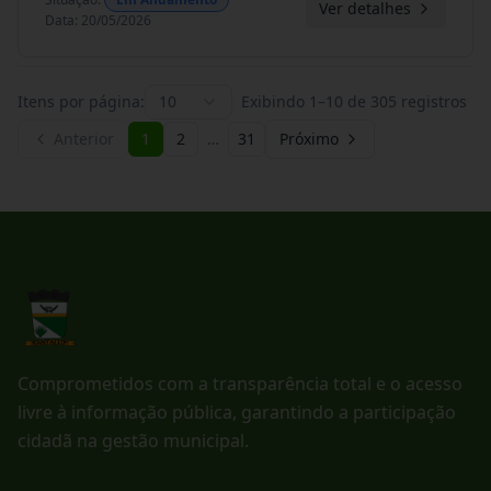
Ver detalhes
Data
:
20/05/2026
Itens por página:
10
Exibindo
1
–
10
de
305
registros
Anterior
1
2
…
31
Próximo
Comprometidos com a transparência total e o acesso
livre à informação pública, garantindo a participação
cidadã na gestão municipal.