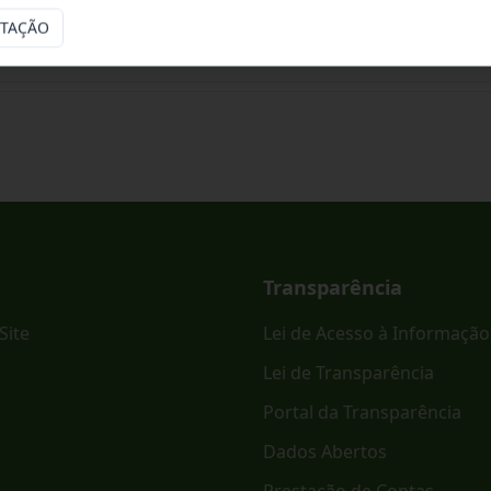
ITAÇÃO
ônico PREGÃO ELETRÔNICO - SRP Nº 023/2026.
Transparência
Site
Lei de Acesso à Informação
Lei de Transparência
Portal da Transparência
Dados Abertos