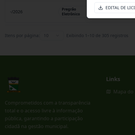
EDITAL DE LIC
Pregrão
-/2026
Pregrão Eletr
Eletrônico
Itens por página:
10
Exibindo
1
–
10
de
305
registros
Links
Mapa do 
Comprometidos com a transparência
total e o acesso livre à informação
pública, garantindo a participação
cidadã na gestão municipal.