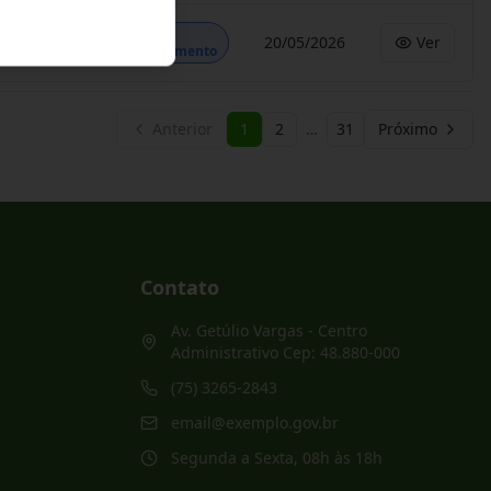
Em
20/05/2026
Ver
Andamento
Anterior
1
2
…
31
Próximo
Contato
Av. Getúlio Vargas - Centro
Administrativo Cep: 48.880-000
(75) 3265-2843
email@exemplo.gov.br
Segunda a Sexta, 08h às 18h