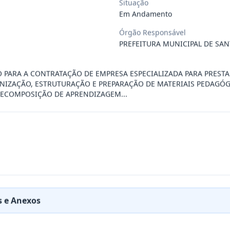
Situação
Em Andamento
ÚBLICO PARA FINS DE CREDENCIAMENTO DE PESSOA JUR
...
Órgão Responsável
PREFEITURA MUNICIPAL DE SAN
PREÇOS PARA FUTURA E EVENTUAL CONTRATAÇÃO DE EMP
...
O PARA A CONTRATAÇÃO DE EMPRESA ESPECIALIZADA PARA PREST
NIZAÇÃO, ESTRUTURAÇÃO E PREPARAÇÃO DE MATERIAIS PEDAGÓ
 RECOMPOSIÇÃO DE APRENDIZAGEM...
DE EMPRESA PRESTADORA DE SERVIÇO DE SEGURO, PARA
...
PREÇO PARA A CONTRATAÇÃO DE EMPRESA PARA LOCAÇÃO
...
PREÇO PARA A CONTRATAÇÃO DE EMPRESA PARA PRESTAÇ
...
 e Anexos
PREÇOS PARA FUTURO E EVENTUAL FORNECIMENTO DE GA
...