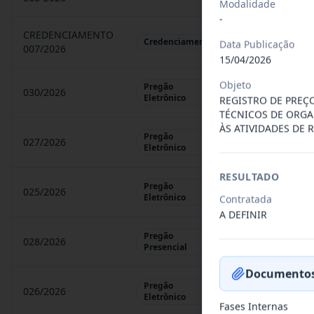
Modalidade
-
CREDENCIAMENTO
CHAMAMENTO P
Credenciamento
Data Publicação
007/2026
15/04/2026
Objeto
Pregão
030/2026
REGISTRO DE 
Eletrônico
REGISTRO DE PREÇ
TÉCNICOS DE ORGA
ÀS ATIVIDADES DE
Pregão
027/2026
CONTRATAÇÃO 
Eletrônico
RESULTADO
Pregão
025/2026
REGISTRO DE 
Eletrônico
Contratada
A DEFINIR
Pregão
028/2026
REGISTRO DE 
Presencial
Documentos
Pregão
026/2026
REGISTRO DE 
Eletrônico
Fases Internas