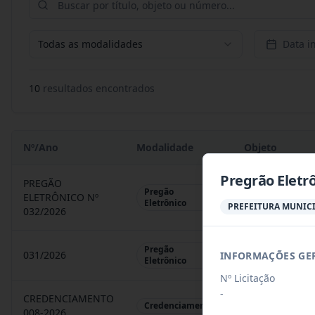
Todas as modalidades
Data in
10
resultado
s
encontrado
s
Nº/Ano
Modalidade
Objeto
Pregrão Eletr
PREGÃO
Pregão
ELETRÔNICO Nº
REGISTRO DE 
Eletrônico
PREFEITURA MUNICI
032/2026
Pregão
031/2026
INFORMAÇÕES GE
REGISTRO DE 
Eletrônico
Nº Licitação
-
CREDENCIAMENTO
CHAMAMENTO P
Credenciamento
008-2026