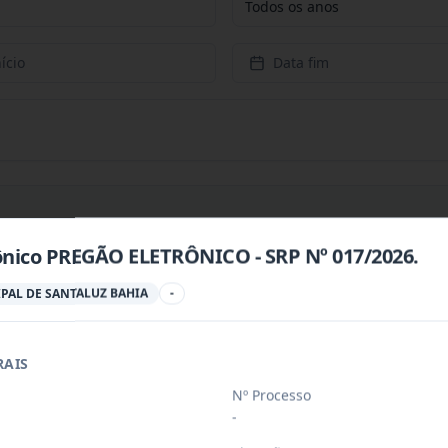
Todos os anos
ício
Data fim
ônico PREGÃO ELETRÔNICO - SRP Nº 017/2026.
PREÇOS PARA CONTRATAÇÃO DE EMPRESA PARA PRESTAÇÃ
...
PAL DE SANTALUZ BAHIA
-
RAIS
PREÇOS PARA AQUISIÇÃO DE PRODUTOS VETERINÁRIOS P
...
Nº Processo
-
ÚBLICO PARA FINS DE CREDENCIAMENTO DE PESSOA JUR
...