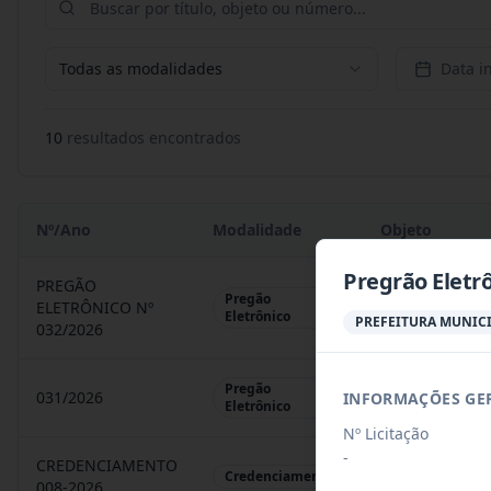
Todas as modalidades
Data in
10
resultado
s
encontrado
s
Nº/Ano
Modalidade
Objeto
Pregrão Eletr
PREGÃO
Pregão
ELETRÔNICO Nº
REGISTRO DE 
Eletrônico
PREFEITURA MUNICI
032/2026
Pregão
031/2026
INFORMAÇÕES GE
REGISTRO DE 
Eletrônico
Nº Licitação
-
CREDENCIAMENTO
CHAMAMENTO P
Credenciamento
008-2026