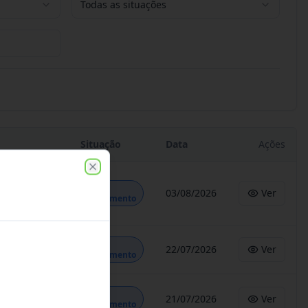
Todas as situações
Situação
Data
Ações
Close
Em
03/08/2026
Ver
Andamento
Em
22/07/2026
Ver
Andamento
Em
21/07/2026
Ver
Andamento