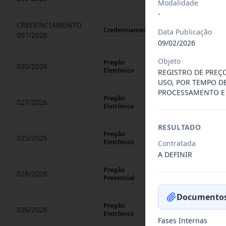
Modalidade
-
CREDENCIAMENTO
CHAMAMENTO P
Credenciamento
Data Publicação
007/2026
09/02/2026
Objeto
Pregão
030/2026
REGISTRO DE 
Eletrônico
REGISTRO DE PREÇ
USO, POR TEMPO D
PROCESSAMENTO E 
Pregão
027/2026
CONTRATAÇÃO 
Eletrônico
RESULTADO
Pregão
025/2026
REGISTRO DE 
Eletrônico
Contratada
A DEFINIR
Pregão
028/2026
REGISTRO DE 
Presencial
Documentos
Pregão
026/2026
REGISTRO DE 
Eletrônico
Fases Internas