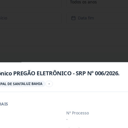
Todos os anos
ício
Data fim
ônico PREGÃO ELETRÔNICO - SRP Nº 006/2026.
PREÇOS PARA CONTRATAÇÃO DE EMPRESA PARA PRESTAÇÃ
...
PAL DE SANTALUZ BAHIA
-
RAIS
PREÇOS PARA AQUISIÇÃO DE PRODUTOS VETERINÁRIOS P
...
Nº Processo
-
ÚBLICO PARA FINS DE CREDENCIAMENTO DE PESSOA JUR
...