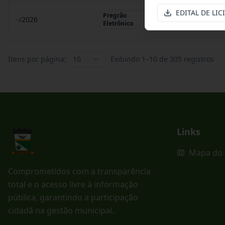
EDITAL DE LIC
Pregrão
-/2026
Pregrão Eletr
Eletrônico
Itens por página:
10
Exibindo
1
–
10
de
305
registros
Links
Mapa do 
Comprometidos com a transparência
total e o acesso livre à informação
pública, garantindo a participação
cidadã na gestão municipal.