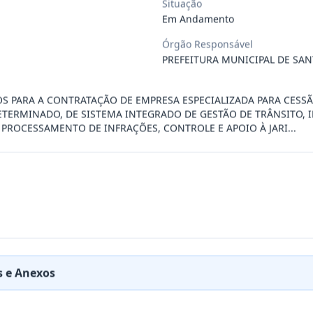
Situação
Em Andamento
ÚBLICO PARA FINS DE CREDENCIAMENTO DE PESSOA JUR
...
Órgão Responsável
PREFEITURA MUNICIPAL DE SAN
PREÇOS PARA FUTURA E EVENTUAL CONTRATAÇÃO DE EMP
...
OS PARA A CONTRATAÇÃO DE EMPRESA ESPECIALIZADA PARA CESSÃ
ETERMINADO, DE SISTEMA INTEGRADO DE GESTÃO DE TRÂNSITO, 
PROCESSAMENTO DE INFRAÇÕES, CONTROLE E APOIO À JARI...
DE EMPRESA PRESTADORA DE SERVIÇO DE SEGURO, PARA
...
PREÇO PARA A CONTRATAÇÃO DE EMPRESA PARA LOCAÇÃO
...
PREÇO PARA A CONTRATAÇÃO DE EMPRESA PARA PRESTAÇ
...
 e Anexos
PREÇOS PARA FUTURO E EVENTUAL FORNECIMENTO DE GA
...