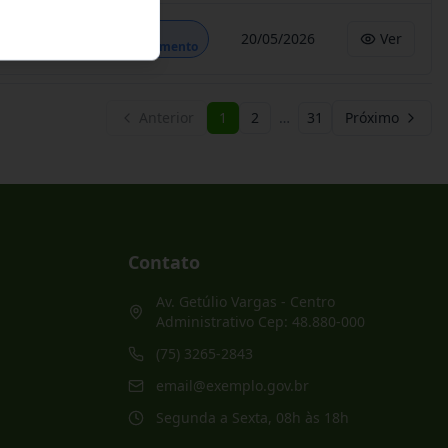
Em
20/05/2026
Ver
Andamento
Anterior
1
2
…
31
Próximo
Contato
Av. Getúlio Vargas - Centro
Administrativo Cep: 48.880-000
(75) 3265-2843
email@exemplo.gov.br
Segunda a Sexta, 08h às 18h