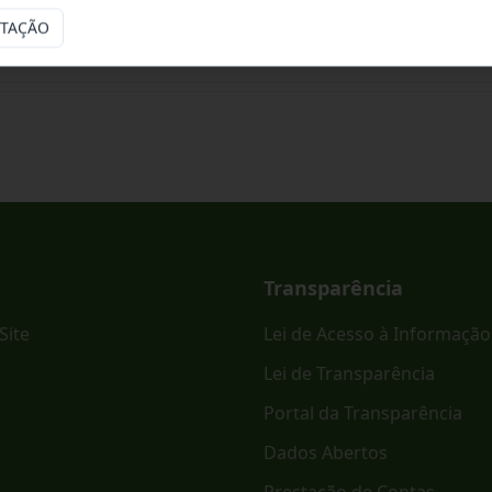
ITAÇÃO
ônico PREGÃO ELETRÔNICO - SRP Nº 023/2026.
Transparência
Site
Lei de Acesso à Informação
Lei de Transparência
Portal da Transparência
Dados Abertos