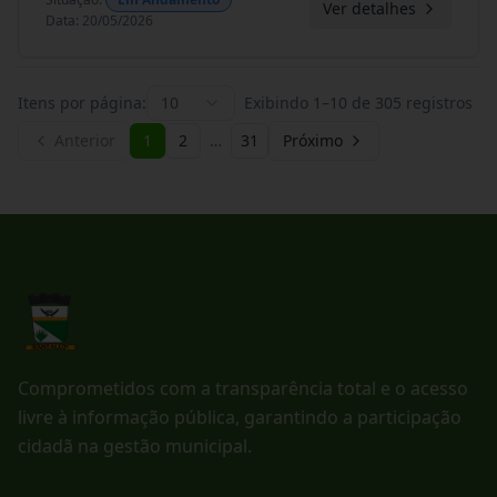
Ver detalhes
Data
:
20/05/2026
Itens por página:
10
Exibindo
1
–
10
de
305
registros
Anterior
1
2
…
31
Próximo
Comprometidos com a transparência total e o acesso
livre à informação pública, garantindo a participação
cidadã na gestão municipal.