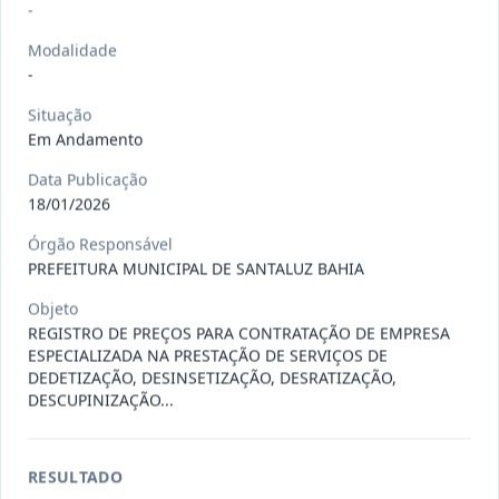
Situação
:
Em Andamento
-
Ver detalhes
Data
:
13/07/2026
Modalidade
-
027/2026
CONTRATAÇÃO DE EMPRESA
Situação
Em Andamento
PRESTADORA DE SERVIÇO DE
Pregão
Eletrônico
SEGURO, PARA
...
Data Publicação
Situação
:
Em Andamento
18/01/2026
Ver detalhes
Data
:
13/07/2026
Órgão Responsável
PREFEITURA MUNICIPAL DE SANTALUZ BAHIA
Objeto
025/2026
REGISTRO DE PREÇO PARA A
REGISTRO DE PREÇOS PARA CONTRATAÇÃO DE EMPRESA
CONTRATAÇÃO DE EMPRESA PARA
Pregão
ESPECIALIZADA NA PRESTAÇÃO DE SERVIÇOS DE
Eletrônico
LOCAÇÃO
...
DEDETIZAÇÃO, DESINSETIZAÇÃO, DESRATIZAÇÃO,
DESCUPINIZAÇÃO...
Situação
:
Em Andamento
Ver detalhes
Data
:
30/06/2026
RESULTADO