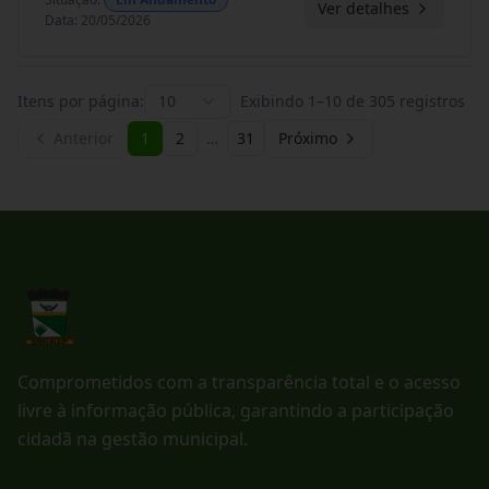
Ver detalhes
Data
:
20/05/2026
Itens por página:
10
Exibindo
1
–
10
de
305
registros
Anterior
1
2
…
31
Próximo
Comprometidos com a transparência total e o acesso
livre à informação pública, garantindo a participação
cidadã na gestão municipal.