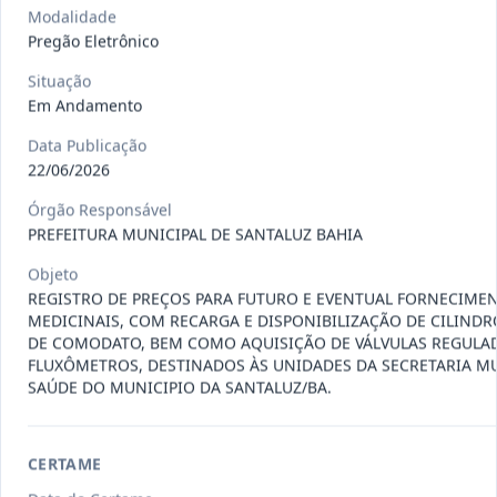
Situação
:
Em Andamento
Ver detalhes
Modalidade
Data
:
13/07/2026
Pregão Eletrônico
Situação
Em Andamento
027/2026
CONTRATAÇÃO DE EMPRESA
PRESTADORA DE SERVIÇO DE
Pregão
Data Publicação
Eletrônico
SEGURO, PARA
...
22/06/2026
Situação
:
Em Andamento
Órgão Responsável
Ver detalhes
Data
:
13/07/2026
PREFEITURA MUNICIPAL DE SANTALUZ BAHIA
Objeto
REGISTRO DE PREÇOS PARA FUTURO E EVENTUAL FORNECIME
025/2026
REGISTRO DE PREÇO PARA A
MEDICINAIS, COM RECARGA E DISPONIBILIZAÇÃO DE CILIND
CONTRATAÇÃO DE EMPRESA PARA
DE COMODATO, BEM COMO AQUISIÇÃO DE VÁLVULAS REGULA
Pregão
Eletrônico
FLUXÔMETROS, DESTINADOS ÀS UNIDADES DA SECRETARIA MU
LOCAÇÃO
...
SAÚDE DO MUNICIPIO DA SANTALUZ/BA.
Situação
:
Em Andamento
Ver detalhes
Data
:
30/06/2026
CERTAME