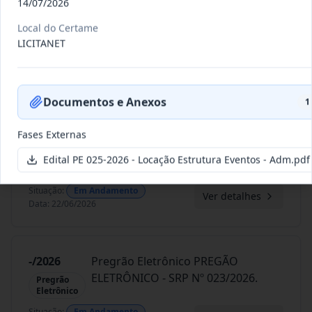
14/07/2026
028/2026
REGISTRO DE PREÇO PARA A
CONTRATAÇÃO DE EMPRESA PARA
Local do Certame
Pregão
Presencial
PRESTAÇ
...
LICITANET
Situação
:
Em Andamento
Ver detalhes
Data
:
23/06/2026
Documentos e Anexos
1
Fases Externas
026/2026
REGISTRO DE PREÇOS PARA
FUTURO E EVENTUAL
Pregão
Edital PE 025-2026 - Locação Estrutura Eventos - Adm.pdf
Eletrônico
FORNECIMENTO DE GA
...
Situação
:
Em Andamento
Ver detalhes
Data
:
22/06/2026
-/2026
Pregrão Eletrônico PREGÃO
ELETRÔNICO - SRP Nº 023/2026.
Pregrão
Eletrônico
Situação
:
Em Andamento