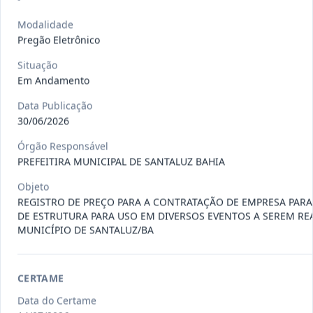
Situação
:
Em Andamento
Ver detalhes
Data
:
13/07/2026
Modalidade
Pregão Eletrônico
Situação
027/2026
CONTRATAÇÃO DE EMPRESA
Em Andamento
PRESTADORA DE SERVIÇO DE
Pregão
Eletrônico
SEGURO, PARA
...
Data Publicação
30/06/2026
Situação
:
Em Andamento
Ver detalhes
Data
:
13/07/2026
Órgão Responsável
PREFEITIRA MUNICIPAL DE SANTALUZ BAHIA
Objeto
025/2026
REGISTRO DE PREÇO PARA A
REGISTRO DE PREÇO PARA A CONTRATAÇÃO DE EMPRESA PAR
CONTRATAÇÃO DE EMPRESA PARA
DE ESTRUTURA PARA USO EM DIVERSOS EVENTOS A SEREM RE
Pregão
Eletrônico
MUNICÍPIO DE SANTALUZ/BA
LOCAÇÃO
...
Situação
:
Em Andamento
Ver detalhes
Data
:
30/06/2026
CERTAME
Data do Certame