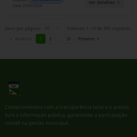
Ver detalhes
Data
:
20/05/2026
Itens por página:
10
Exibindo
1
–
10
de
305
registros
Anterior
1
2
…
31
Próximo
Comprometidos com a transparência total e o acesso
livre à informação pública, garantindo a participação
cidadã na gestão municipal.