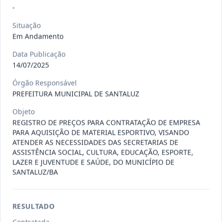
Situação
:
Em Andamento
Ver detalhes
-
Data
:
13/07/2026
Situação
Em Andamento
027/2026
CONTRATAÇÃO DE EMPRESA
Data Publicação
PRESTADORA DE SERVIÇO DE
Pregão
14/07/2025
Eletrônico
SEGURO, PARA
...
Órgão Responsável
Situação
:
Em Andamento
PREFEITURA MUNICIPAL DE SANTALUZ
Ver detalhes
Data
:
13/07/2026
Objeto
REGISTRO DE PREÇOS PARA CONTRATAÇÃO DE EMPRESA
PARA AQUISIÇÃO DE MATERIAL ESPORTIVO, VISANDO
025/2026
REGISTRO DE PREÇO PARA A
ATENDER AS NECESSIDADES DAS SECRETARIAS DE
CONTRATAÇÃO DE EMPRESA PARA
ASSISTÊNCIA SOCIAL, CULTURA, EDUCAÇÃO, ESPORTE,
Pregão
Eletrônico
LAZER E JUVENTUDE E SAÚDE, DO MUNICÍPIO DE
LOCAÇÃO
...
SANTALUZ/BA
Situação
:
Em Andamento
Ver detalhes
Data
:
30/06/2026
RESULTADO