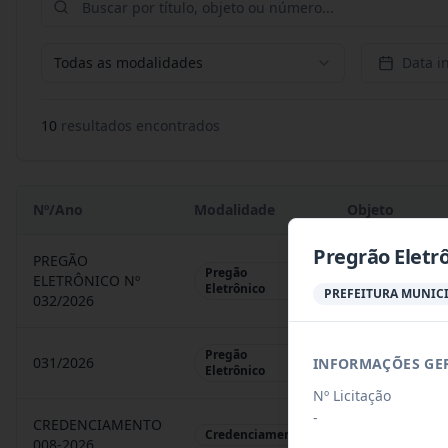
Todas as modalidades
Data in
10
resultado
s
encontrado
s
Nº/Ano
Modalidade
Objeto
Pregrão Eletrô
PREGÃO
Pregão
ELETRÔNICO Nº
REGISTRO DE 
Eletrônico
PREFEITURA MUNICI
032/2026
Pregão
031/2026
INFORMAÇÕES GE
REGISTRO DE 
Eletrônico
Nº Licitação
-
CREDENCIAMENTO
CHAMAMENTO P
Credenciamento
008-2026