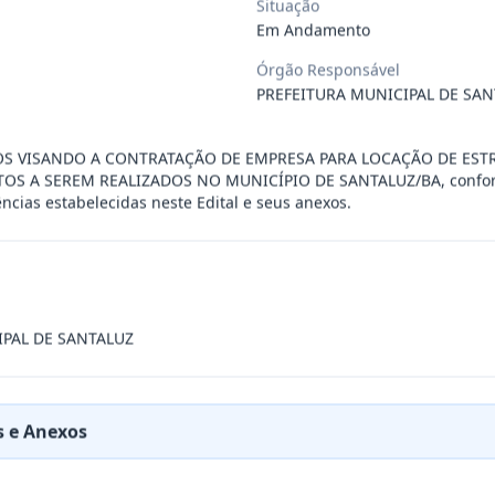
Situação
Em Andamento
ÚBLICO PARA FINS DE CREDENCIAMENTO DE PESSOA JUR
...
Órgão Responsável
PREFEITURA MUNICIPAL DE SAN
PREÇOS PARA FUTURA E EVENTUAL CONTRATAÇÃO DE EMP
...
OS VISANDO A CONTRATAÇÃO DE EMPRESA PARA LOCAÇÃO DE EST
OS A SEREM REALIZADOS NO MUNICÍPIO DE SANTALUZ/BA, confor
ncias estabelecidas neste Edital e seus anexos.
DE EMPRESA PRESTADORA DE SERVIÇO DE SEGURO, PARA
...
PREÇO PARA A CONTRATAÇÃO DE EMPRESA PARA LOCAÇÃO
...
IPAL DE SANTALUZ
PREÇO PARA A CONTRATAÇÃO DE EMPRESA PARA PRESTAÇ
...
 e Anexos
PREÇOS PARA FUTURO E EVENTUAL FORNECIMENTO DE GA
...