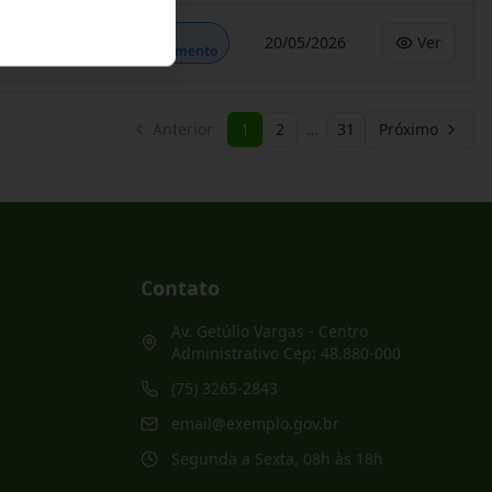
Em
20/05/2026
Ver
Andamento
Anterior
1
2
…
31
Próximo
Contato
Av. Getúlio Vargas - Centro
Administrativo Cep: 48.880-000
(75) 3265-2843
email@exemplo.gov.br
Segunda a Sexta, 08h às 18h