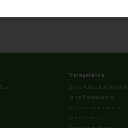
ônico PREGÃO ELETRÔNICO - SRP Nº 023/2026.
Transparência
Site
Lei de Acesso à Informação
Lei de Transparência
Portal da Transparência
Dados Abertos