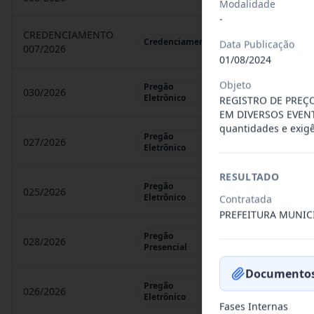
Modalidade
-
CREDENCIAMENTO
CHAMAMENTO P
Credenciamento
Data Publicação
007/2026
01/08/2024
Objeto
Pregão
030/2026
REGISTRO DE 
Eletrônico
REGISTRO DE PREÇ
EM DIVERSOS EVENT
quantidades e exigê
Pregão
027/2026
CONTRATAÇÃO 
Eletrônico
RESULTADO
Pregão
025/2026
REGISTRO DE 
Eletrônico
Contratada
PREFEITURA MUNIC
Pregão
028/2026
REGISTRO DE 
Presencial
Documentos
Pregão
026/2026
REGISTRO DE 
Eletrônico
Fases Internas