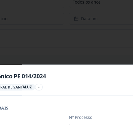
Todos os anos
ício
Data fim
nico PE 014/2024
PREÇOS PARA CONTRATAÇÃO DE EMPRESA PARA PRESTAÇÃ
...
PAL DE SANTALUZ
-
RAIS
PREÇOS PARA AQUISIÇÃO DE PRODUTOS VETERINÁRIOS P
...
Nº Processo
-
ÚBLICO PARA FINS DE CREDENCIAMENTO DE PESSOA JUR
...