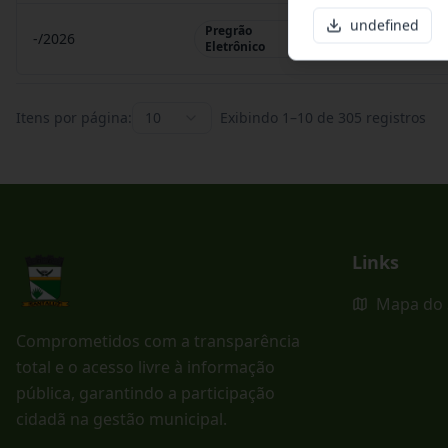
undefined
Pregrão
-/2026
Pregrão Eletr
Eletrônico
Itens por página:
10
Exibindo
1
–
10
de
305
registros
Links
Mapa do 
Comprometidos com a transparência
total e o acesso livre à informação
pública, garantindo a participação
cidadã na gestão municipal.