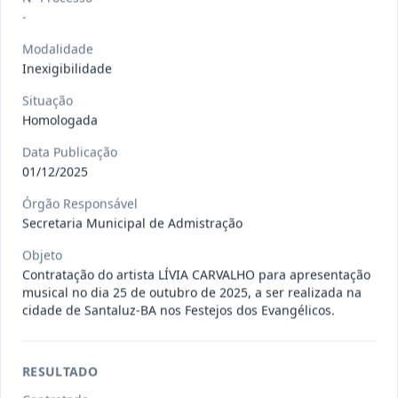
Situação
:
Em Andamento
Ver detalhes
-
Data
:
13/07/2026
Modalidade
Inexigibilidade
027/2026
CONTRATAÇÃO DE EMPRESA
Situação
PRESTADORA DE SERVIÇO DE
Pregão
Homologada
Eletrônico
SEGURO, PARA
...
Data Publicação
Situação
:
Em Andamento
Ver detalhes
01/12/2025
Data
:
13/07/2026
Órgão Responsável
Secretaria Municipal de Admistração
025/2026
REGISTRO DE PREÇO PARA A
Objeto
CONTRATAÇÃO DE EMPRESA PARA
Contratação do artista LÍVIA CARVALHO para apresentação
Pregão
Eletrônico
musical no dia 25 de outubro de 2025, a ser realizada na
LOCAÇÃO
...
cidade de Santaluz-BA nos Festejos dos Evangélicos.
Situação
:
Em Andamento
Ver detalhes
Data
:
30/06/2026
RESULTADO