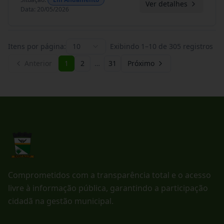
Ver detalhes
Data
:
20/05/2026
Itens por página:
10
Exibindo
1
–
10
de
305
registros
Anterior
1
2
…
31
Próximo
Comprometidos com a transparência total e o acesso
livre à informação pública, garantindo a participação
cidadã na gestão municipal.