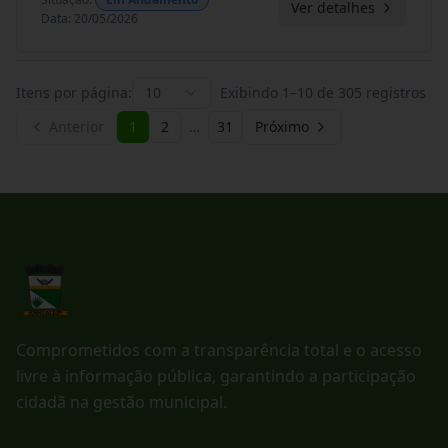
Ver detalhes
Data
:
20/05/2026
Itens por página:
10
Exibindo
1
–
10
de
305
registros
Anterior
1
2
…
31
Próximo
Comprometidos com a transparência total e o acesso
livre à informação pública, garantindo a participação
cidadã na gestão municipal.