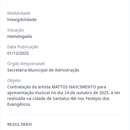
Situação
:
Em Andamento
-
Ver detalhes
Data
:
13/07/2026
Modalidade
Inexigibilidade
027/2026
CONTRATAÇÃO DE EMPRESA
Situação
Homologada
PRESTADORA DE SERVIÇO DE
Pregão
Eletrônico
SEGURO, PARA
...
Data Publicação
Situação
:
Em Andamento
01/12/2025
Ver detalhes
Data
:
13/07/2026
Órgão Responsável
Secretaria Municipal de Admistração
Objeto
025/2026
REGISTRO DE PREÇO PARA A
Contratação do artista MATTOS NASCIMENTO para
CONTRATAÇÃO DE EMPRESA PARA
Pregão
apresentação musical no dia 24 de outubro de 2025, a ser
Eletrônico
LOCAÇÃO
...
realizada na cidade de Santaluz-BA nos Festejos dos
Evangélicos.
Situação
:
Em Andamento
Ver detalhes
Data
:
30/06/2026
RESULTADO