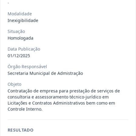
Situação
:
Em Andamento
-
Ver detalhes
Data
:
13/07/2026
Modalidade
Inexigibilidade
027/2026
CONTRATAÇÃO DE EMPRESA
Situação
Homologada
PRESTADORA DE SERVIÇO DE
Pregão
Eletrônico
SEGURO, PARA
...
Data Publicação
Situação
:
Em Andamento
01/12/2025
Ver detalhes
Data
:
13/07/2026
Órgão Responsável
Secretaria Municipal de Admistração
Objeto
025/2026
REGISTRO DE PREÇO PARA A
Contratação de empresa para prestação de serviços de
CONTRATAÇÃO DE EMPRESA PARA
Pregão
consultoria e assessoramento técnico-jurídico em
Eletrônico
LOCAÇÃO
...
Licitações e Contratos Administrativos bem como em
Controle Interno.
Situação
:
Em Andamento
Ver detalhes
Data
:
30/06/2026
RESULTADO