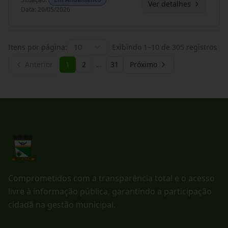
Ver detalhes
Data
:
20/05/2026
Itens por página:
10
Exibindo
1
–
10
de
305
registros
Anterior
1
2
…
31
Próximo
Comprometidos com a transparência total e o acesso
livre à informação pública, garantindo a participação
cidadã na gestão municipal.