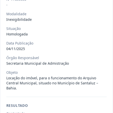
Situação
:
Em Andamento
Ver detalhes
-
Data
:
13/07/2026
Modalidade
Inexigibilidade
027/2026
CONTRATAÇÃO DE EMPRESA
Situação
PRESTADORA DE SERVIÇO DE
Pregão
Homologada
Eletrônico
SEGURO, PARA
...
Data Publicação
Situação
:
Em Andamento
Ver detalhes
04/11/2025
Data
:
13/07/2026
Órgão Responsável
Secretaria Municipal de Admistração
025/2026
REGISTRO DE PREÇO PARA A
Objeto
CONTRATAÇÃO DE EMPRESA PARA
Locação do imóvel, para o funcionamento do Arquivo
Pregão
Eletrônico
Central Municipal, situado no Município de Santaluz –
LOCAÇÃO
...
Bahia.
Situação
:
Em Andamento
Ver detalhes
Data
:
30/06/2026
RESULTADO