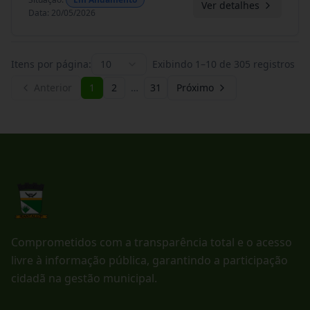
Ver detalhes
Data
:
20/05/2026
Itens por página:
10
Exibindo
1
–
10
de
305
registros
Anterior
1
2
…
31
Próximo
Comprometidos com a transparência total e o acesso
livre à informação pública, garantindo a participação
cidadã na gestão municipal.