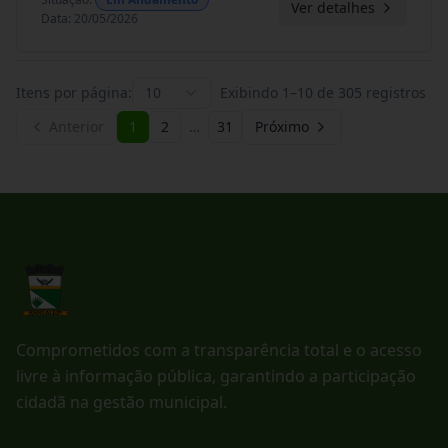
Ver detalhes
Data
:
20/05/2026
Itens por página:
10
Exibindo
1
–
10
de
305
registros
Anterior
1
2
…
31
Próximo
Comprometidos com a transparência total e o acesso
livre à informação pública, garantindo a participação
cidadã na gestão municipal.