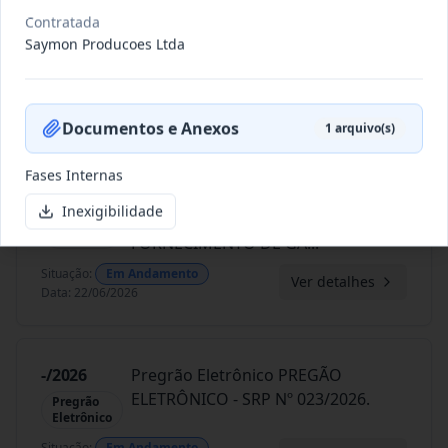
028/2026
REGISTRO DE PREÇO PARA A
Contratada
CONTRATAÇÃO DE EMPRESA PARA
Pregão
Saymon Producoes Ltda
Presencial
PRESTAÇ
...
Situação
:
Em Andamento
Ver detalhes
Data
:
23/06/2026
Documentos e Anexos
1
arquivo(s)
Fases Internas
026/2026
REGISTRO DE PREÇOS PARA
Inexigibilidade
FUTURO E EVENTUAL
Pregão
Eletrônico
FORNECIMENTO DE GA
...
Situação
:
Em Andamento
Ver detalhes
Data
:
22/06/2026
-/2026
Pregrão Eletrônico PREGÃO
ELETRÔNICO - SRP Nº 023/2026.
Pregrão
Eletrônico
Situação
:
Em Andamento