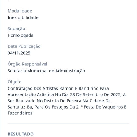
Situação
:
Em Andamento
Ver detalhes
Data
:
13/07/2026
Modalidade
Inexigibilidade
Situação
027/2026
CONTRATAÇÃO DE EMPRESA
Homologada
PRESTADORA DE SERVIÇO DE
Pregão
Eletrônico
SEGURO, PARA
...
Data Publicação
04/11/2025
Situação
:
Em Andamento
Ver detalhes
Data
:
13/07/2026
Órgão Responsável
Scretaria Municipal de Administração
Objeto
025/2026
REGISTRO DE PREÇO PARA A
Contratação Dos Artistas Ramon E Randinho Para
CONTRATAÇÃO DE EMPRESA PARA
Apresentação Artística No Dia 28 De Setembro De 2025, A
Pregão
Eletrônico
Ser Realizado No Distrito Do Pereira Na Cidade De
LOCAÇÃO
...
Santaluz-Ba, Para Os Festejos Da 21º Festa De Vaqueiros E
Situação
:
Em Andamento
Fazendeiros.
Ver detalhes
Data
:
30/06/2026
RESULTADO