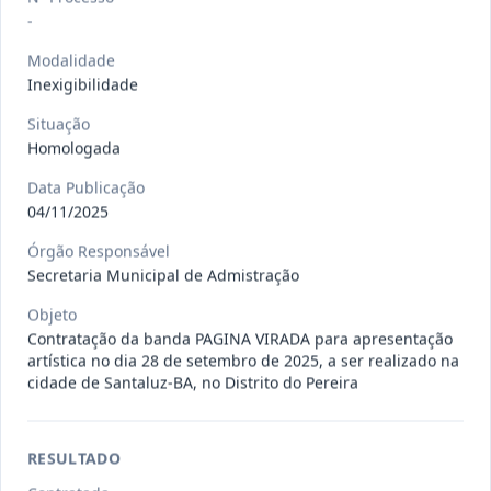
Situação
:
Em Andamento
Ver detalhes
-
Data
:
13/07/2026
Modalidade
Inexigibilidade
027/2026
CONTRATAÇÃO DE EMPRESA
Situação
PRESTADORA DE SERVIÇO DE
Pregão
Homologada
Eletrônico
SEGURO, PARA
...
Data Publicação
Situação
:
Em Andamento
Ver detalhes
04/11/2025
Data
:
13/07/2026
Órgão Responsável
Secretaria Municipal de Admistração
025/2026
REGISTRO DE PREÇO PARA A
Objeto
CONTRATAÇÃO DE EMPRESA PARA
Contratação da banda PAGINA VIRADA para apresentação
Pregão
Eletrônico
artística no dia 28 de setembro de 2025, a ser realizado na
LOCAÇÃO
...
cidade de Santaluz-BA, no Distrito do Pereira
Situação
:
Em Andamento
Ver detalhes
Data
:
30/06/2026
RESULTADO