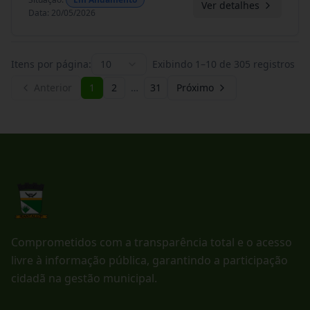
Ver detalhes
Data
:
20/05/2026
Itens por página:
10
Exibindo
1
–
10
de
305
registros
Anterior
1
2
…
31
Próximo
Comprometidos com a transparência total e o acesso
livre à informação pública, garantindo a participação
cidadã na gestão municipal.