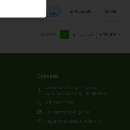
Em
20/05/2026
Ver
Andamento
Anterior
1
2
…
31
Próximo
Contato
Av. Getúlio Vargas - Centro
Administrativo Cep: 48.880-000
(75) 3265-2843
email@exemplo.gov.br
Segunda a Sexta, 08h às 18h