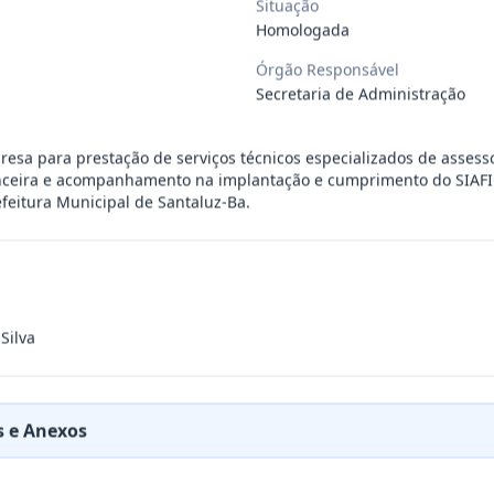
Situação
Homologada
ÚBLICO PARA FINS DE CREDENCIAMENTO DE PESSOA JUR
...
Órgão Responsável
Secretaria de Administração
PREÇOS PARA FUTURA E EVENTUAL CONTRATAÇÃO DE EMP
...
esa para prestação de serviços técnicos especializados de assesso
anceira e acompanhamento na implantação e cumprimento do SIAFI
eitura Municipal de Santaluz-Ba.
DE EMPRESA PRESTADORA DE SERVIÇO DE SEGURO, PARA
...
PREÇO PARA A CONTRATAÇÃO DE EMPRESA PARA LOCAÇÃO
...
Silva
PREÇO PARA A CONTRATAÇÃO DE EMPRESA PARA PRESTAÇ
...
 e Anexos
PREÇOS PARA FUTURO E EVENTUAL FORNECIMENTO DE GA
...