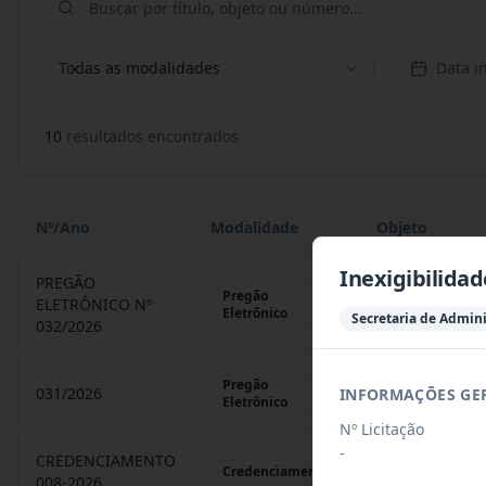
Todas as modalidades
Data in
10
resultado
s
encontrado
s
Nº/Ano
Modalidade
Objeto
Inexigibilida
PREGÃO
Pregão
ELETRÔNICO Nº
REGISTRO DE 
Eletrônico
Secretaria de Admin
032/2026
Pregão
031/2026
INFORMAÇÕES GE
REGISTRO DE 
Eletrônico
Nº Licitação
-
CREDENCIAMENTO
CHAMAMENTO P
Credenciamento
008-2026