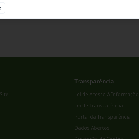
e
ônico PREGÃO ELETRÔNICO - SRP Nº 023/2026.
Transparência
Site
Lei de Acesso à Informação
Lei de Transparência
Portal da Transparência
Dados Abertos