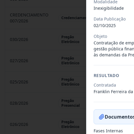
Modalidade
Inexigibilidade
CREDENCIAMENTO
CHAMAMENTO P
Credenciamento
Data Publicação
007/2026
02/10/2025
Objeto
Pregão
030/2026
REGISTRO DE 
Eletrônico
Contratação de empr
gestão pública fin
às demandas da Pref
Pregão
027/2026
CONTRATAÇÃO 
Eletrônico
RESULTADO
Pregão
025/2026
REGISTRO DE 
Eletrônico
Contratada
Franklin Ferreira da 
Pregão
028/2026
REGISTRO DE 
Presencial
Documentos
Pregão
026/2026
REGISTRO DE 
Eletrônico
Fases Internas