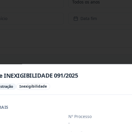
Todos os anos
ício
Data fim
de INEXIGIBILIDADE 091/2025
PREÇOS PARA CONTRATAÇÃO DE EMPRESA PARA PRESTAÇÃ
...
istração
Inexigibilidade
RAIS
PREÇOS PARA AQUISIÇÃO DE PRODUTOS VETERINÁRIOS P
...
Nº Processo
-
ÚBLICO PARA FINS DE CREDENCIAMENTO DE PESSOA JUR
...