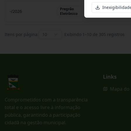
Inexigibilidad
Pregrão
-/2026
Pregrão Eletr
Eletrônico
Itens por página:
10
Exibindo
1
–
10
de
305
registros
Links
Mapa do 
Comprometidos com a transparência
total e o acesso livre à informação
pública, garantindo a participação
cidadã na gestão municipal.