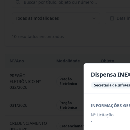
Todas as modalidades
Data in
10
resultado
s
encontrado
s
Nº/Ano
Modalidade
Objeto
Dispensa INEX
PREGÃO
Pregão
ELETRÔNICO Nº
REGISTRO DE 
Eletrônico
Secretaria de Infrae
032/2026
Pregão
031/2026
INFORMAÇÕES GE
REGISTRO DE 
Eletrônico
Nº Licitação
-
CREDENCIAMENTO
CHAMAMENTO P
Credenciamento
008-2026