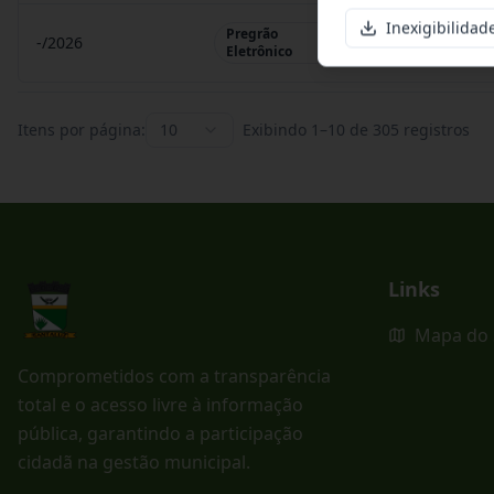
Inexigibilidad
Pregrão
-/2026
Pregrão Eletr
Eletrônico
Itens por página:
10
Exibindo
1
–
10
de
305
registros
Links
Mapa do 
Comprometidos com a transparência
total e o acesso livre à informação
pública, garantindo a participação
cidadã na gestão municipal.