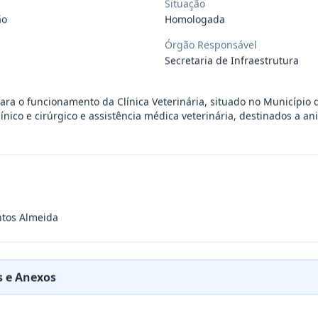
Situação
ão
Homologada
ÚBLICO PARA FINS DE CREDENCIAMENTO DE PESSOA JUR
...
Órgão Responsável
Secretaria de Infraestrutura
PREÇOS PARA FUTURA E EVENTUAL CONTRATAÇÃO DE EMP
...
ara o funcionamento da Clínica Veterinária, situado no Município 
ínico e cirúrgico e assistência médica veterinária, destinados a 
DE EMPRESA PRESTADORA DE SERVIÇO DE SEGURO, PARA
...
PREÇO PARA A CONTRATAÇÃO DE EMPRESA PARA LOCAÇÃO
...
ntos Almeida
PREÇO PARA A CONTRATAÇÃO DE EMPRESA PARA PRESTAÇ
...
 e Anexos
PREÇOS PARA FUTURO E EVENTUAL FORNECIMENTO DE GA
...