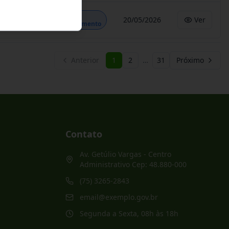
Em
20/05/2026
Ver
Andamento
Anterior
1
2
…
31
Próximo
Contato
Av. Getúlio Vargas - Centro
Administrativo Cep: 48.880-000
(75) 3265-2843
email@exemplo.gov.br
Segunda a Sexta, 08h às 18h