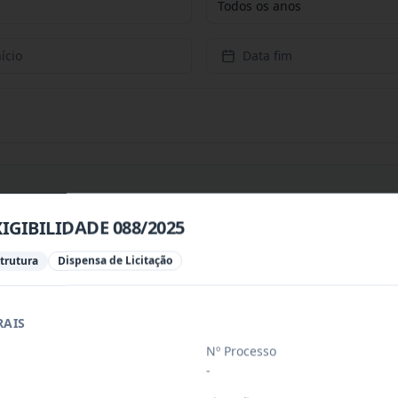
Todos os anos
ício
Data fim
IGIBILIDADE 088/2025
PREÇOS PARA CONTRATAÇÃO DE EMPRESA PARA PRESTAÇÃ
...
strutura
Dispensa de Licitação
RAIS
PREÇOS PARA AQUISIÇÃO DE PRODUTOS VETERINÁRIOS P
...
Nº Processo
-
ÚBLICO PARA FINS DE CREDENCIAMENTO DE PESSOA JUR
...