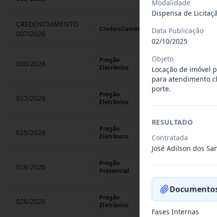
Modalidade
Dispensa de Licitaç
CREDENCIAMENTO
CHAMAMENTO P
Credenciamento
Data Publicação
007/2026
02/10/2025
Objeto
Pregão
030/2026
REGISTRO DE 
Eletrônico
Locação de imóvel p
para atendimento cl
porte.
Pregão
027/2026
CONTRATAÇÃO 
Eletrônico
RESULTADO
Pregão
025/2026
REGISTRO DE 
Eletrônico
Contratada
José Adilson dos Sa
Pregão
028/2026
REGISTRO DE 
Presencial
Documentos
Pregão
026/2026
REGISTRO DE 
Eletrônico
Fases Internas