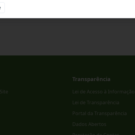
e
ônico PREGÃO ELETRÔNICO - SRP Nº 023/2026.
Transparência
Site
Lei de Acesso à Informação
Lei de Transparência
Portal da Transparência
Dados Abertos