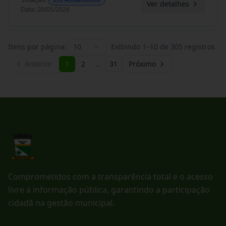
Ver detalhes
Data
:
20/05/2026
Itens por página:
10
Exibindo
1
–
10
de
305
registros
Anterior
1
2
…
31
Próximo
Comprometidos com a transparência total e o acesso
livre à informação pública, garantindo a participação
cidadã na gestão municipal.