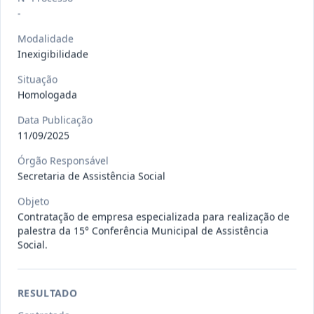
Situação
:
Em Andamento
Ver detalhes
-
Data
:
13/07/2026
Modalidade
Inexigibilidade
027/2026
CONTRATAÇÃO DE EMPRESA
Situação
PRESTADORA DE SERVIÇO DE
Pregão
Homologada
Eletrônico
SEGURO, PARA
...
Data Publicação
Situação
:
Em Andamento
Ver detalhes
11/09/2025
Data
:
13/07/2026
Órgão Responsável
Secretaria de Assistência Social
025/2026
REGISTRO DE PREÇO PARA A
Objeto
CONTRATAÇÃO DE EMPRESA PARA
Contratação de empresa especializada para realização de
Pregão
Eletrônico
palestra da 15° Conferência Municipal de Assistência
LOCAÇÃO
...
Social.
Situação
:
Em Andamento
Ver detalhes
Data
:
30/06/2026
RESULTADO