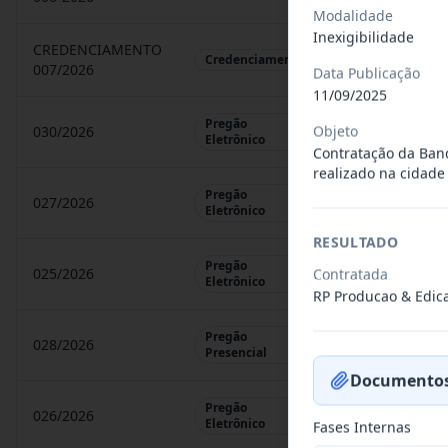
Modalidade
Inexigibilidade
CREDENCIAMENTO
CHAMAMENTO P
Credenciamento
007/2026
Data Publicação
11/09/2025
Pregão
Objeto
030/2026
REGISTRO DE 
Eletrônico
Contratação da Band
realizado na cidade
Pregão
027/2026
CONTRATAÇÃO 
Eletrônico
RESULTADO
Pregão
025/2026
Contratada
REGISTRO DE 
Eletrônico
RP Producao & Edic
Pregão
028/2026
REGISTRO DE 
Presencial
Documentos
Pregão
026/2026
REGISTRO DE 
Eletrônico
Fases Internas