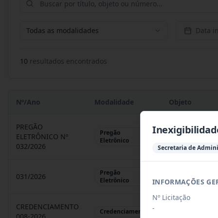
Todas as modalidades
Data in
10
resultado
s
encontrado
s
Nº/Ano
Modalidade
Objeto
PREGÃO
Inexigibilida
Pregão
ELETRÔNICO Nº
REGISTRO DE 
Eletrônico
032/2026
Secretaria de Admin
Pregão
031/2026
REGISTRO DE 
Eletrônico
INFORMAÇÕES GE
Nº Licitação
CREDENCIAMENTO
-
CHAMAMENTO P
Credenciamento
008-2026