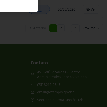
Em
20/05/2026
Ver
Andamento
Anterior
1
2
…
31
Próximo
Contato
Av. Getúlio Vargas - Centro
Administrativo Cep: 48.880-000
(75) 3265-2843
email@exemplo.gov.br
Segunda a Sexta, 08h às 18h