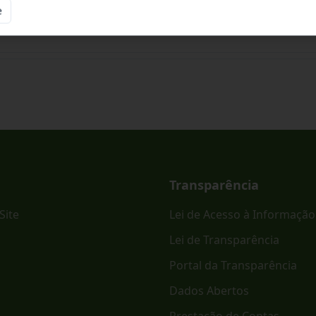
e
ônico PREGÃO ELETRÔNICO - SRP Nº 023/2026.
Transparência
Site
Lei de Acesso à Informação
Lei de Transparência
Portal da Transparência
Dados Abertos