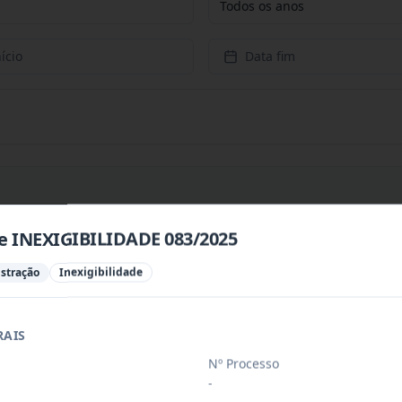
Todos os anos
ício
Data fim
de INEXIGIBILIDADE 083/2025
PREÇOS PARA CONTRATAÇÃO DE EMPRESA PARA PRESTAÇÃ
...
istração
Inexigibilidade
PREÇOS PARA AQUISIÇÃO DE PRODUTOS VETERINÁRIOS P
...
RAIS
Nº Processo
-
ÚBLICO PARA FINS DE CREDENCIAMENTO DE PESSOA JUR
...