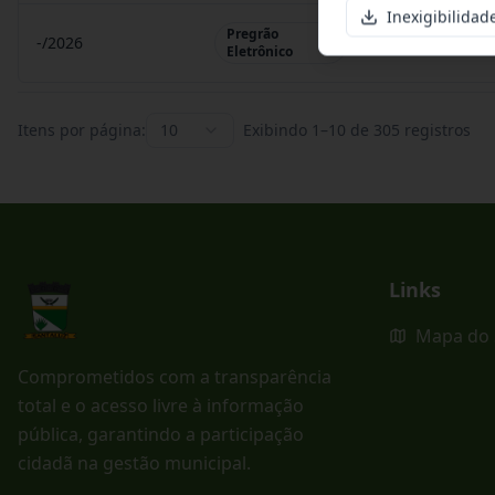
Inexigibilidad
Pregrão
-/2026
Pregrão Eletr
Eletrônico
Itens por página:
10
Exibindo
1
–
10
de
305
registros
Links
Mapa do 
Comprometidos com a transparência
total e o acesso livre à informação
pública, garantindo a participação
cidadã na gestão municipal.