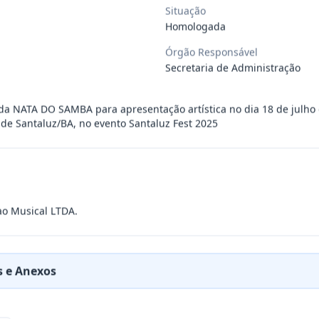
Situação
Homologada
ÚBLICO PARA FINS DE CREDENCIAMENTO DE PESSOA JUR
...
Órgão Responsável
Secretaria de Administração
PREÇOS PARA FUTURA E EVENTUAL CONTRATAÇÃO DE EMP
...
a NATA DO SAMBA para apresentação artística no dia 18 de julho 
 de Santaluz/BA, no evento Santaluz Fest 2025
DE EMPRESA PRESTADORA DE SERVIÇO DE SEGURO, PARA
...
PREÇO PARA A CONTRATAÇÃO DE EMPRESA PARA LOCAÇÃO
...
ao Musical LTDA.
PREÇO PARA A CONTRATAÇÃO DE EMPRESA PARA PRESTAÇ
...
 e Anexos
PREÇOS PARA FUTURO E EVENTUAL FORNECIMENTO DE GA
...