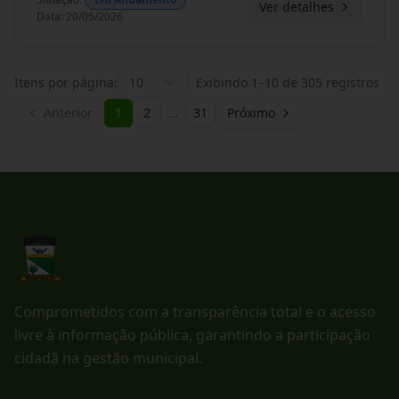
Ver detalhes
Data
:
20/05/2026
Itens por página:
10
Exibindo
1
–
10
de
305
registros
Anterior
1
2
…
31
Próximo
Comprometidos com a transparência total e o acesso
livre à informação pública, garantindo a participação
cidadã na gestão municipal.