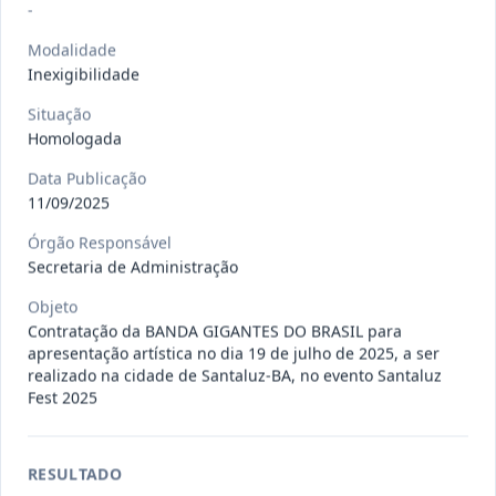
Situação
:
Em Andamento
-
Ver detalhes
Data
:
13/07/2026
Modalidade
Inexigibilidade
027/2026
CONTRATAÇÃO DE EMPRESA
Situação
Homologada
PRESTADORA DE SERVIÇO DE
Pregão
Eletrônico
SEGURO, PARA
...
Data Publicação
Situação
:
Em Andamento
11/09/2025
Ver detalhes
Data
:
13/07/2026
Órgão Responsável
Secretaria de Administração
Objeto
025/2026
REGISTRO DE PREÇO PARA A
Contratação da BANDA GIGANTES DO BRASIL para
CONTRATAÇÃO DE EMPRESA PARA
Pregão
apresentação artística no dia 19 de julho de 2025, a ser
Eletrônico
LOCAÇÃO
...
realizado na cidade de Santaluz-BA, no evento Santaluz
Fest 2025
Situação
:
Em Andamento
Ver detalhes
Data
:
30/06/2026
RESULTADO