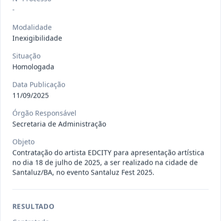
Situação
:
Em Andamento
Ver detalhes
-
Data
:
13/07/2026
Modalidade
Inexigibilidade
027/2026
CONTRATAÇÃO DE EMPRESA
Situação
PRESTADORA DE SERVIÇO DE
Pregão
Homologada
Eletrônico
SEGURO, PARA
...
Data Publicação
Situação
:
Em Andamento
Ver detalhes
11/09/2025
Data
:
13/07/2026
Órgão Responsável
Secretaria de Administração
025/2026
REGISTRO DE PREÇO PARA A
Objeto
CONTRATAÇÃO DE EMPRESA PARA
Contratação do artista EDCITY para apresentação artística
Pregão
Eletrônico
no dia 18 de julho de 2025, a ser realizado na cidade de
LOCAÇÃO
...
Santaluz/BA, no evento Santaluz Fest 2025.
Situação
:
Em Andamento
Ver detalhes
Data
:
30/06/2026
RESULTADO