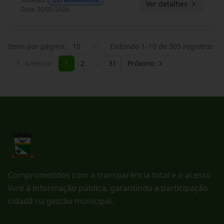
Ver detalhes
Data
:
20/05/2026
Itens por página:
10
Exibindo
1
–
10
de
305
registros
Anterior
1
2
…
31
Próximo
Comprometidos com a transparência total e o acesso
livre à informação pública, garantindo a participação
cidadã na gestão municipal.