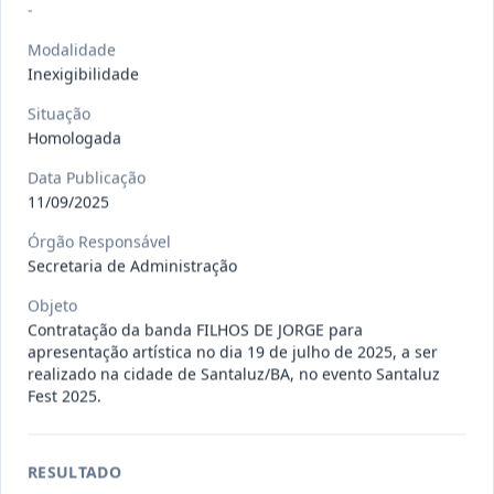
Situação
:
Em Andamento
-
Ver detalhes
Data
:
13/07/2026
Modalidade
Inexigibilidade
027/2026
CONTRATAÇÃO DE EMPRESA
Situação
Homologada
PRESTADORA DE SERVIÇO DE
Pregão
Eletrônico
SEGURO, PARA
...
Data Publicação
Situação
:
Em Andamento
11/09/2025
Ver detalhes
Data
:
13/07/2026
Órgão Responsável
Secretaria de Administração
Objeto
025/2026
REGISTRO DE PREÇO PARA A
Contratação da banda FILHOS DE JORGE para
CONTRATAÇÃO DE EMPRESA PARA
Pregão
apresentação artística no dia 19 de julho de 2025, a ser
Eletrônico
LOCAÇÃO
...
realizado na cidade de Santaluz/BA, no evento Santaluz
Fest 2025.
Situação
:
Em Andamento
Ver detalhes
Data
:
30/06/2026
RESULTADO