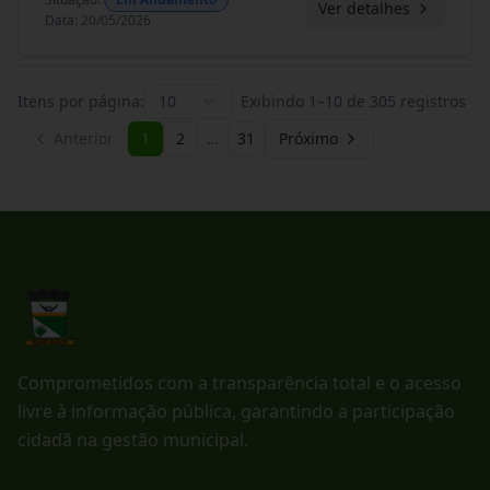
Ver detalhes
Data
:
20/05/2026
Itens por página:
10
Exibindo
1
–
10
de
305
registros
Anterior
1
2
…
31
Próximo
Comprometidos com a transparência total e o acesso
livre à informação pública, garantindo a participação
cidadã na gestão municipal.