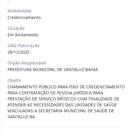
-
Situação
:
Em Andamento
Ver detalhes
Data
:
13/07/2026
Modalidade
Credenciamento
Situação
027/2026
CONTRATAÇÃO DE EMPRESA
Em Andamento
PRESTADORA DE SERVIÇO DE
Pregão
Eletrônico
SEGURO, PARA
...
Data Publicação
28/12/2025
Situação
:
Em Andamento
Ver detalhes
Data
:
13/07/2026
Órgão Responsável
PREFEITURA MUNICIPAL DE SANTALUZ BAHIA
Objeto
025/2026
REGISTRO DE PREÇO PARA A
CHAMAMENTO PÚBLICO PARA FINS DE CREDENCIAMENTO
CONTRATAÇÃO DE EMPRESA PARA
PARA CONTRATAÇÃO DE PESSOA JURÍDICA PARA
Pregão
Eletrônico
LOCAÇÃO
...
PRESTAÇÃO DE SERVIÇO MÉDICOS COM FINALIDADE DE
ATENDER AS NECESSIDADES DAS UNIDADES DE SAÚDE
Situação
:
Em Andamento
Ver detalhes
VINCULADAS A SECRETARIA MUNICIPAL DE SAÚDE DE
Data
:
30/06/2026
SANTALUZ-BA