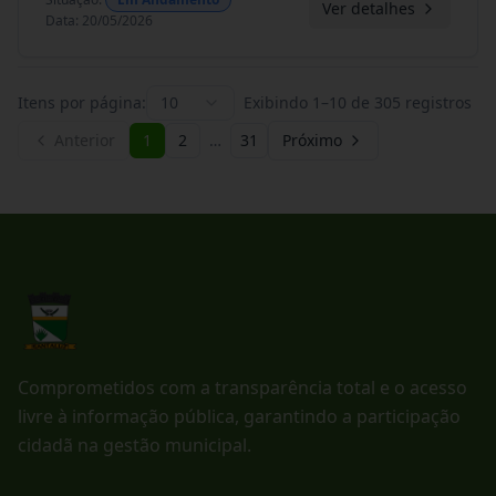
Ver detalhes
Data
:
20/05/2026
Itens por página:
10
Exibindo
1
–
10
de
305
registros
Anterior
1
2
…
31
Próximo
Comprometidos com a transparência total e o acesso
livre à informação pública, garantindo a participação
cidadã na gestão municipal.