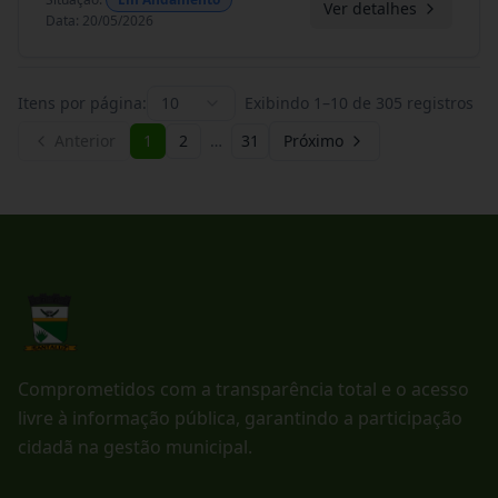
Ver detalhes
Data
:
20/05/2026
Itens por página:
10
Exibindo
1
–
10
de
305
registros
Anterior
1
2
…
31
Próximo
Comprometidos com a transparência total e o acesso
livre à informação pública, garantindo a participação
cidadã na gestão municipal.