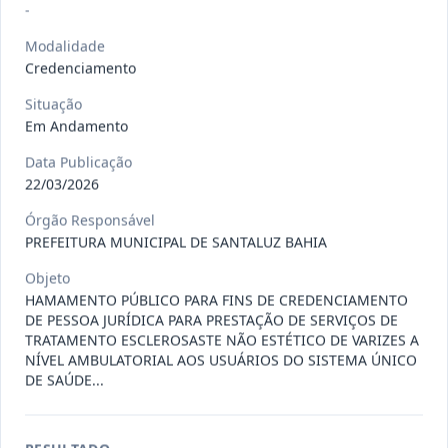
Situação
:
Em Andamento
Ver detalhes
-
Data
:
13/07/2026
Modalidade
Credenciamento
027/2026
CONTRATAÇÃO DE EMPRESA
Situação
PRESTADORA DE SERVIÇO DE
Em Andamento
Pregão
Eletrônico
SEGURO, PARA
...
Data Publicação
Situação
:
Em Andamento
22/03/2026
Ver detalhes
Data
:
13/07/2026
Órgão Responsável
PREFEITURA MUNICIPAL DE SANTALUZ BAHIA
Objeto
025/2026
REGISTRO DE PREÇO PARA A
HAMAMENTO PÚBLICO PARA FINS DE CREDENCIAMENTO
CONTRATAÇÃO DE EMPRESA PARA
Pregão
DE PESSOA JURÍDICA PARA PRESTAÇÃO DE SERVIÇOS DE
Eletrônico
LOCAÇÃO
...
TRATAMENTO ESCLEROSASTE NÃO ESTÉTICO DE VARIZES A
NÍVEL AMBULATORIAL AOS USUÁRIOS DO SISTEMA ÚNICO
Situação
:
Em Andamento
Ver detalhes
DE SAÚDE...
Data
:
30/06/2026