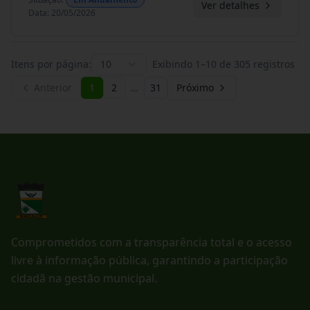
Ver detalhes
Data
:
20/05/2026
Itens por página:
10
Exibindo
1
–
10
de
305
registros
Anterior
1
2
…
31
Próximo
Comprometidos com a transparência total e o acesso
livre à informação pública, garantindo a participação
cidadã na gestão municipal.