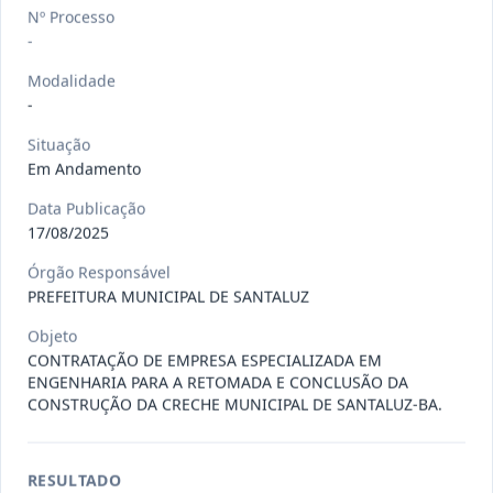
Situação
:
Em Andamento
Ver detalhes
Nº Processo
Data
:
13/07/2026
-
Modalidade
-
027/2026
CONTRATAÇÃO DE EMPRESA
PRESTADORA DE SERVIÇO DE
Pregão
Situação
Eletrônico
SEGURO, PARA
...
Em Andamento
Situação
:
Em Andamento
Data Publicação
Ver detalhes
Data
:
13/07/2026
17/08/2025
Órgão Responsável
PREFEITURA MUNICIPAL DE SANTALUZ
025/2026
REGISTRO DE PREÇO PARA A
Objeto
CONTRATAÇÃO DE EMPRESA PARA
Pregão
Eletrônico
CONTRATAÇÃO DE EMPRESA ESPECIALIZADA EM
LOCAÇÃO
...
ENGENHARIA PARA A RETOMADA E CONCLUSÃO DA
Situação
:
Em Andamento
CONSTRUÇÃO DA CRECHE MUNICIPAL DE SANTALUZ-BA.
Ver detalhes
Data
:
30/06/2026
RESULTADO