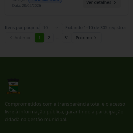
Ver detalhes
Data
:
20/05/2026
Itens por página:
10
Exibindo
1
–
10
de
305
registros
Anterior
1
2
…
31
Próximo
Comprometidos com a transparência total e o acesso
livre à informação pública, garantindo a participação
cidadã na gestão municipal.