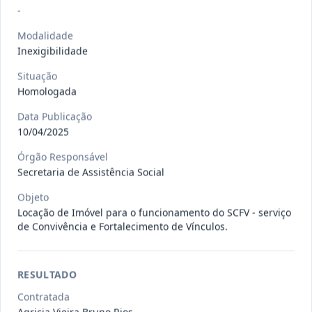
Situação
:
Em Andamento
Ver detalhes
-
Data
:
13/07/2026
Modalidade
Inexigibilidade
027/2026
CONTRATAÇÃO DE EMPRESA
Situação
PRESTADORA DE SERVIÇO DE
Pregão
Homologada
Eletrônico
SEGURO, PARA
...
Data Publicação
Situação
:
Em Andamento
10/04/2025
Ver detalhes
Data
:
13/07/2026
Órgão Responsável
Secretaria de Assistência Social
025/2026
REGISTRO DE PREÇO PARA A
Objeto
Locação de Imóvel para o funcionamento do SCFV - serviço
CONTRATAÇÃO DE EMPRESA PARA
Pregão
de Convivência e Fortalecimento de Vínculos.
Eletrônico
LOCAÇÃO
...
Situação
:
Em Andamento
Ver detalhes
Data
:
30/06/2026
RESULTADO
Contratada