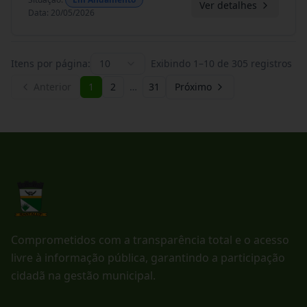
Ver detalhes
Data
:
20/05/2026
Itens por página:
10
Exibindo
1
–
10
de
305
registros
Anterior
1
2
…
31
Próximo
Comprometidos com a transparência total e o acesso
livre à informação pública, garantindo a participação
cidadã na gestão municipal.