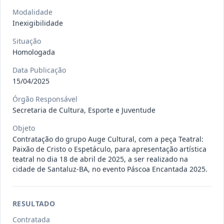
Situação
:
Em Andamento
Ver detalhes
Data
:
13/07/2026
Modalidade
Inexigibilidade
Situação
027/2026
CONTRATAÇÃO DE EMPRESA
Homologada
PRESTADORA DE SERVIÇO DE
Pregão
Data Publicação
Eletrônico
SEGURO, PARA
...
15/04/2025
Situação
:
Em Andamento
Ver detalhes
Órgão Responsável
Data
:
13/07/2026
Secretaria de Cultura, Esporte e Juventude
Objeto
Contratação do grupo Auge Cultural, com a peça Teatral:
025/2026
REGISTRO DE PREÇO PARA A
Paixão de Cristo o Espetáculo, para apresentação artística
CONTRATAÇÃO DE EMPRESA PARA
Pregão
teatral no dia 18 de abril de 2025, a ser realizado na
Eletrônico
LOCAÇÃO
...
cidade de Santaluz-BA, no evento Páscoa Encantada 2025.
Situação
:
Em Andamento
Ver detalhes
Data
:
30/06/2026
RESULTADO
Contratada