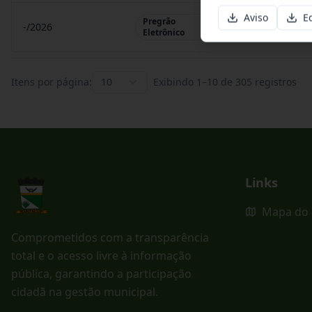
Aviso
Ed
Pregrão
-/2026
Pregrão Eletr
Eletrônico
Itens por página:
10
Exibindo
1
–
10
de
305
registros
Links
Mapa do 
Comprometidos com a transparência
total e o acesso livre à informação
pública, garantindo a participação
cidadã na gestão municipal.