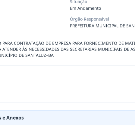
Situação
Em Andamento
ÚBLICO PARA FINS DE CREDENCIAMENTO DE PESSOA JUR
...
Órgão Responsável
PREFEITURA MUNICIPAL DE SAN
PREÇOS PARA FUTURA E EVENTUAL CONTRATAÇÃO DE EMP
...
̧O PARA CONTRATAÇÃO DE EMPRESA PARA FORNECIMENTO DE MATE
 ATENDER ÀS NECESSIDADES DAS SECRETARIAS MUNICIPAIS DE AS
NICÍPIO DE SANTALUZ–BA
DE EMPRESA PRESTADORA DE SERVIÇO DE SEGURO, PARA
...
PREÇO PARA A CONTRATAÇÃO DE EMPRESA PARA LOCAÇÃO
...
PREÇO PARA A CONTRATAÇÃO DE EMPRESA PARA PRESTAÇ
...
 e Anexos
PREÇOS PARA FUTURO E EVENTUAL FORNECIMENTO DE GA
...