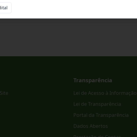
ital
ônico PREGÃO ELETRÔNICO - SRP Nº 023/2026.
Transparência
Site
Lei de Acesso à Informação
Lei de Transparência
Portal da Transparência
Dados Abertos