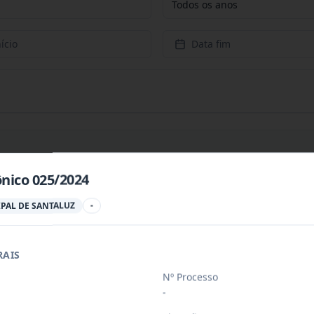
Todos os anos
ício
Data fim
ônico 025/2024
PREÇOS PARA CONTRATAÇÃO DE EMPRESA PARA PRESTAÇÃ
...
PAL DE SANTALUZ
-
RAIS
PREÇOS PARA AQUISIÇÃO DE PRODUTOS VETERINÁRIOS P
...
Nº Processo
-
ÚBLICO PARA FINS DE CREDENCIAMENTO DE PESSOA JUR
...