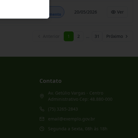
Em
20/05/2026
Ver
Andamento
Anterior
1
2
…
31
Próximo
Contato
Av. Getúlio Vargas - Centro
Administrativo Cep: 48.880-000
(75) 3265-2843
email@exemplo.gov.br
Segunda a Sexta, 08h às 18h