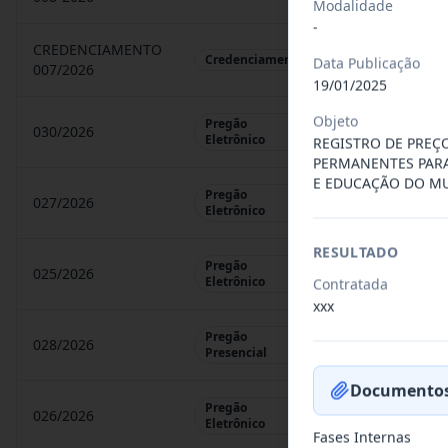
Modalidade
-
CREDENCIAMENTO
CHAMAMENTO P
Credenciamento
Data Publicação
007/2026
19/01/2025
Objeto
Pregão
030/2026
REGISTRO DE 
Eletrônico
REGISTRO DE PREC
PERMANENTES PARA
E EDUCAÇÃO DO MU
Pregão
027/2026
CONTRATAÇÃO 
Eletrônico
RESULTADO
Pregão
025/2026
REGISTRO DE 
Eletrônico
Contratada
xxx
Pregão
028/2026
REGISTRO DE 
Presencial
Documentos
Pregão
026/2026
REGISTRO DE 
Eletrônico
Fases Internas