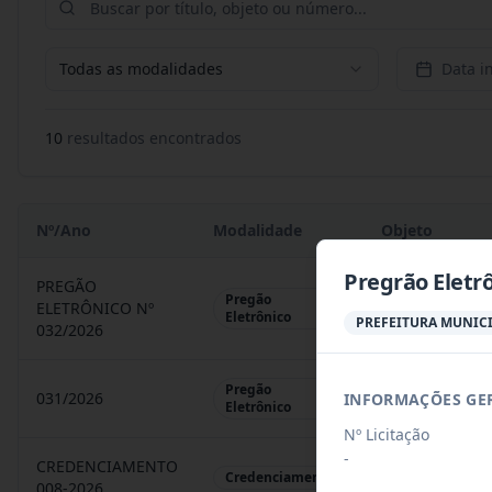
Todas as modalidades
Data in
10
resultado
s
encontrado
s
Nº/Ano
Modalidade
Objeto
Pregrão Eletr
PREGÃO
Pregão
ELETRÔNICO Nº
REGISTRO DE 
Eletrônico
PREFEITURA MUNICI
032/2026
Pregão
031/2026
INFORMAÇÕES GE
REGISTRO DE 
Eletrônico
Nº Licitação
-
CREDENCIAMENTO
CHAMAMENTO P
Credenciamento
008-2026