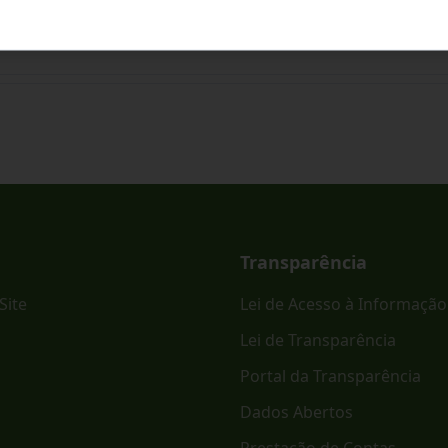
ônico PREGÃO ELETRÔNICO - SRP Nº 023/2026.
Transparência
Site
Lei de Acesso à Informação
Lei de Transparência
Portal da Transparência
Dados Abertos