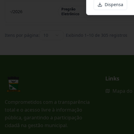
Dispensa
Pregrão
-/2026
Pregrão Eletr
Eletrônico
Itens por página:
10
Exibindo
1
–
10
de
305
registros
Links
Mapa do 
Comprometidos com a transparência
total e o acesso livre à informação
pública, garantindo a participação
cidadã na gestão municipal.