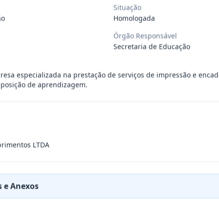
Situação
ão
Homologada
ÚBLICO PARA FINS DE CREDENCIAMENTO DE PESSOA JUR
...
Órgão Responsável
Secretaria de Educação
PREÇOS PARA FUTURA E EVENTUAL CONTRATAÇÃO DE EMP
...
resa especializada na prestação de serviços de impressão e enca
mposição de aprendizagem.
DE EMPRESA PRESTADORA DE SERVIÇO DE SEGURO, PARA
...
PREÇO PARA A CONTRATAÇÃO DE EMPRESA PARA LOCAÇÃO
...
uprimentos LTDA
PREÇO PARA A CONTRATAÇÃO DE EMPRESA PARA PRESTAÇ
...
 e Anexos
PREÇOS PARA FUTURO E EVENTUAL FORNECIMENTO DE GA
...