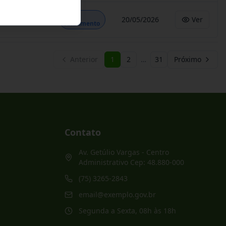
Em
20/05/2026
Ver
Andamento
Anterior
1
2
…
31
Próximo
Contato
Av. Getúlio Vargas - Centro
Administrativo Cep: 48.880-000
(75) 3265-2843
email@exemplo.gov.br
Segunda a Sexta, 08h às 18h