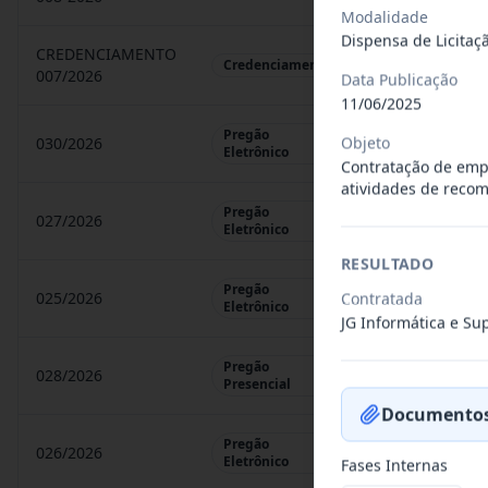
Modalidade
Dispensa de Licitaç
CREDENCIAMENTO
CHAMAMENTO P
Credenciamento
007/2026
Data Publicação
11/06/2025
Pregão
Objeto
030/2026
REGISTRO DE 
Eletrônico
Contratação de emp
atividades de reco
Pregão
027/2026
CONTRATAÇÃO 
Eletrônico
RESULTADO
Pregão
025/2026
Contratada
REGISTRO DE 
Eletrônico
JG Informática e S
Pregão
028/2026
REGISTRO DE 
Presencial
Documentos
Pregão
026/2026
REGISTRO DE 
Eletrônico
Fases Internas