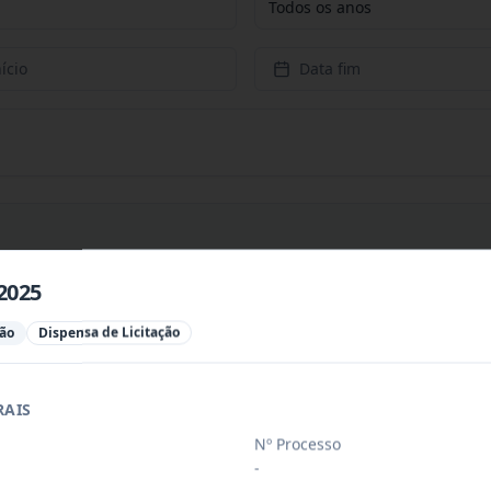
Todos os anos
ício
Data fim
2025
PREÇOS PARA CONTRATAÇÃO DE EMPRESA PARA PRESTAÇÃ
...
ção
Dispensa de Licitação
PREÇOS PARA AQUISIÇÃO DE PRODUTOS VETERINÁRIOS P
...
RAIS
Nº Processo
-
ÚBLICO PARA FINS DE CREDENCIAMENTO DE PESSOA JUR
...