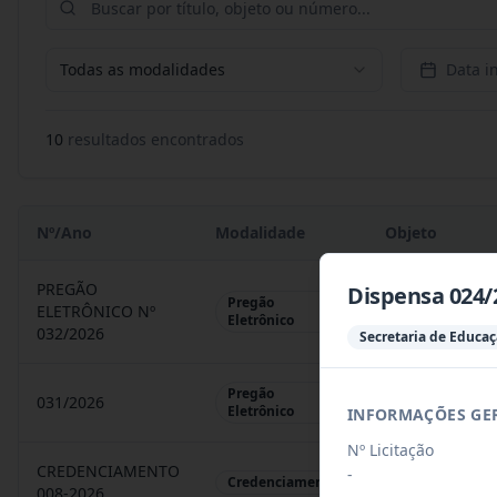
Todas as modalidades
Data in
10
resultado
s
encontrado
s
Nº/Ano
Modalidade
Objeto
PREGÃO
Dispensa 024/
Pregão
ELETRÔNICO Nº
REGISTRO DE 
Eletrônico
032/2026
Secretaria de Educa
Pregão
031/2026
REGISTRO DE 
Eletrônico
INFORMAÇÕES GE
Nº Licitação
CREDENCIAMENTO
-
CHAMAMENTO P
Credenciamento
008-2026