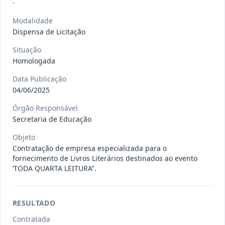
Situação
:
Em Andamento
-
Ver detalhes
Data
:
13/07/2026
Modalidade
Dispensa de Licitação
Situação
027/2026
CONTRATAÇÃO DE EMPRESA
Homologada
PRESTADORA DE SERVIÇO DE
Pregão
Eletrônico
SEGURO, PARA
...
Data Publicação
04/06/2025
Situação
:
Em Andamento
Ver detalhes
Data
:
13/07/2026
Órgão Responsável
Secretaria de Educação
Objeto
025/2026
REGISTRO DE PREÇO PARA A
Contratação de empresa especializada para o
CONTRATAÇÃO DE EMPRESA PARA
Pregão
fornecimento de Livros Literários destinados ao evento
Eletrônico
LOCAÇÃO
...
‘TODA QUARTA LEITURA”.
Situação
:
Em Andamento
Ver detalhes
Data
:
30/06/2026
RESULTADO
Contratada