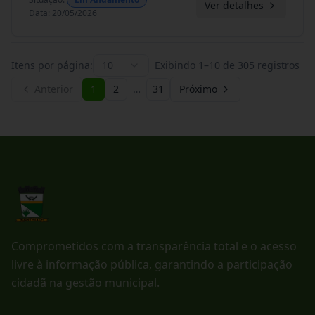
Ver detalhes
Data
:
20/05/2026
Itens por página:
10
Exibindo
1
–
10
de
305
registros
Anterior
1
2
…
31
Próximo
Comprometidos com a transparência total e o acesso
livre à informação pública, garantindo a participação
cidadã na gestão municipal.