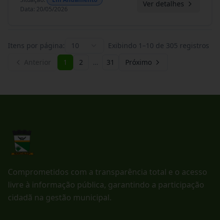
Ver detalhes
Data
:
20/05/2026
Itens por página:
10
Exibindo
1
–
10
de
305
registros
Anterior
1
2
…
31
Próximo
Comprometidos com a transparência total e o acesso
livre à informação pública, garantindo a participação
cidadã na gestão municipal.