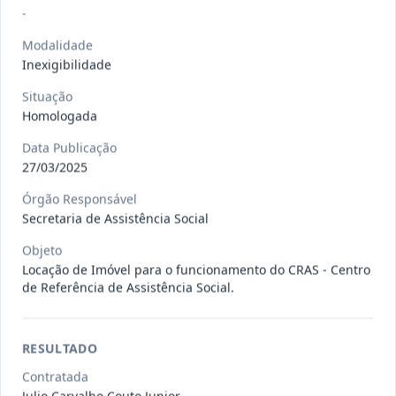
Situação
:
Em Andamento
Ver detalhes
-
Data
:
13/07/2026
Modalidade
Inexigibilidade
027/2026
CONTRATAÇÃO DE EMPRESA
Situação
PRESTADORA DE SERVIÇO DE
Pregão
Homologada
Eletrônico
SEGURO, PARA
...
Data Publicação
Situação
:
Em Andamento
27/03/2025
Ver detalhes
Data
:
13/07/2026
Órgão Responsável
Secretaria de Assistência Social
025/2026
REGISTRO DE PREÇO PARA A
Objeto
Locação de Imóvel para o funcionamento do CRAS - Centro
CONTRATAÇÃO DE EMPRESA PARA
Pregão
de Referência de Assistência Social.
Eletrônico
LOCAÇÃO
...
Situação
:
Em Andamento
Ver detalhes
Data
:
30/06/2026
RESULTADO
Contratada