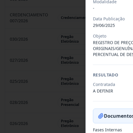
Modalidade
-
CREDENCIAMENTO
CHAMAMENTO P
Credenciamento
Data Publicação
007/2026
29/06/2025
Objeto
Pregão
030/2026
REGISTRO DE 
Eletrônico
REGISTRO DE PREÇ
ORIGINAIS/GENUÍN
PERCENTUAL DE DE
Pregão
027/2026
CONTRATAÇÃO 
Eletrônico
RESULTADO
Pregão
025/2026
REGISTRO DE 
Eletrônico
Contratada
A DEFINIR
Pregão
028/2026
REGISTRO DE 
Presencial
Documentos
Pregão
026/2026
REGISTRO DE 
Eletrônico
Fases Internas