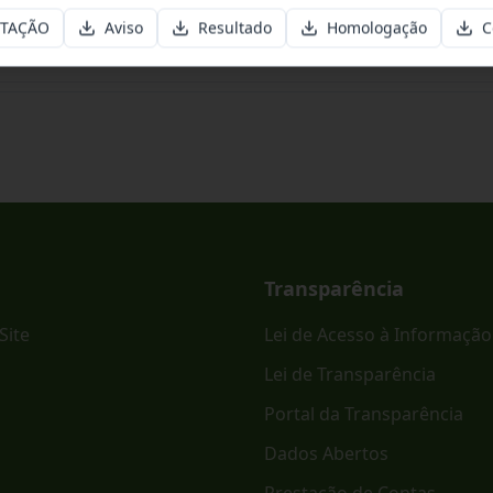
ITAÇÃO
Aviso
Resultado
Homologação
C
ônico PREGÃO ELETRÔNICO - SRP Nº 023/2026.
Transparência
Site
Lei de Acesso à Informação
Lei de Transparência
Portal da Transparência
Dados Abertos