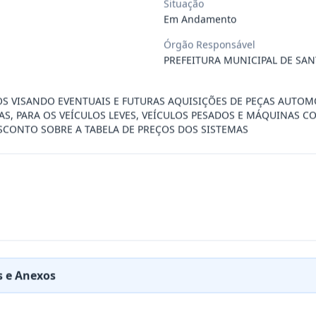
Situação
Em Andamento
ÚBLICO PARA FINS DE CREDENCIAMENTO DE PESSOA JUR
...
Órgão Responsável
PREFEITURA MUNICIPAL DE SAN
PREÇOS PARA FUTURA E EVENTUAL CONTRATAÇÃO DE EMP
...
OS VISANDO EVENTUAIS E FUTURAS AQUISIÇÕES DE PEÇAS AUTOM
AS, PARA OS VEÍCULOS LEVES, VEÍCULOS PESADOS E MÁQUINAS 
SCONTO SOBRE A TABELA DE PREÇOS DOS SISTEMAS
DE EMPRESA PRESTADORA DE SERVIÇO DE SEGURO, PARA
...
PREÇO PARA A CONTRATAÇÃO DE EMPRESA PARA LOCAÇÃO
...
PREÇO PARA A CONTRATAÇÃO DE EMPRESA PARA PRESTAÇ
...
 e Anexos
PREÇOS PARA FUTURO E EVENTUAL FORNECIMENTO DE GA
...