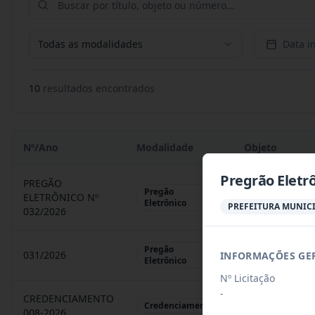
Todas as modalidades
Data in
10
resultado
s
encontrado
s
Nº/Ano
Modalidade
Objeto
Pregrão Eletr
PREGÃO
Pregão
ELETRÔNICO Nº
REGISTRO DE 
Eletrônico
PREFEITURA MUNICI
032/2026
Pregão
031/2026
INFORMAÇÕES GE
REGISTRO DE 
Eletrônico
Nº Licitação
-
CREDENCIAMENTO
CHAMAMENTO P
Credenciamento
008-2026