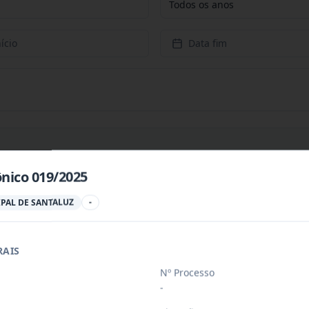
Todos os anos
ício
Data fim
ônico 019/2025
PREÇOS PARA CONTRATAÇÃO DE EMPRESA PARA PRESTAÇÃ
...
PAL DE SANTALUZ
-
RAIS
PREÇOS PARA AQUISIÇÃO DE PRODUTOS VETERINÁRIOS P
...
Nº Processo
-
ÚBLICO PARA FINS DE CREDENCIAMENTO DE PESSOA JUR
...