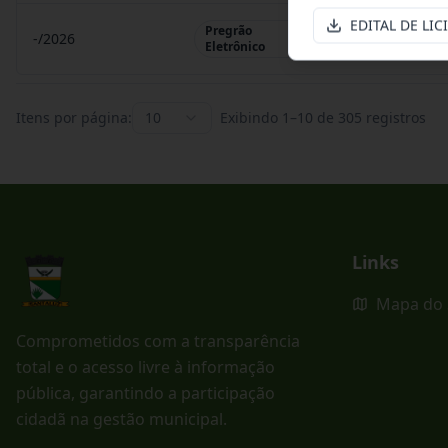
EDITAL DE LIC
Pregrão
-/2026
Pregrão Eletr
Eletrônico
Itens por página:
10
Exibindo
1
–
10
de
305
registros
Links
Mapa do 
Comprometidos com a transparência
total e o acesso livre à informação
pública, garantindo a participação
cidadã na gestão municipal.