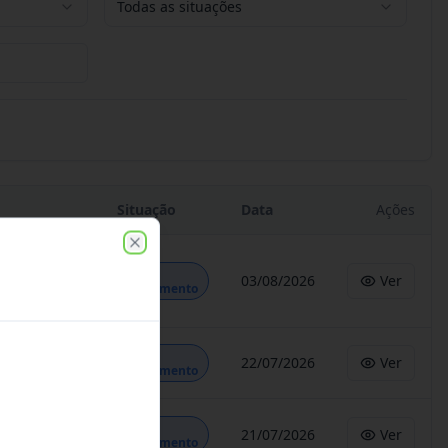
Todas as situações
Situação
Data
Ações
Close
Em
03/08/2026
Ver
Andamento
Em
22/07/2026
Ver
Andamento
Em
21/07/2026
Ver
Andamento