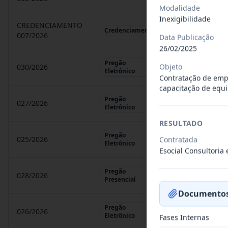
Modalidade
Inexigibilidade
CREDENCIAMENTO
CHAMAMENTO P
Credenciamento
007/2026
Data Publicação
26/02/2025
Pregão
Objeto
030/2026
REGISTRO DE 
Eletrônico
Contratação de empr
capacitação de equ
Pregão
027/2026
CONTRATAÇÃO 
Eletrônico
RESULTADO
Pregão
025/2026
Contratada
REGISTRO DE 
Eletrônico
Esocial Consultoria
Pregão
028/2026
REGISTRO DE 
Presencial
Documentos
Pregão
026/2026
REGISTRO DE 
Eletrônico
Fases Internas