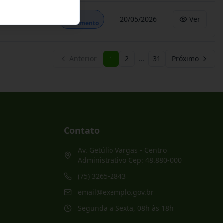
Em
20/05/2026
Ver
Andamento
Anterior
1
2
…
31
Próximo
Contato
Av. Getúlio Vargas - Centro
Administrativo Cep: 48.880-000
(75) 3265-2843
email@exemplo.gov.br
Segunda a Sexta, 08h às 18h