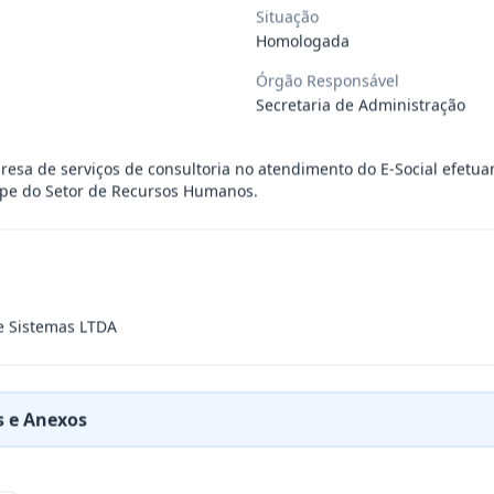
Situação
Homologada
ÚBLICO PARA FINS DE CREDENCIAMENTO DE PESSOA JUR
...
Órgão Responsável
Secretaria de Administração
PREÇOS PARA FUTURA E EVENTUAL CONTRATAÇÃO DE EMP
...
esa de serviços de consultoria no atendimento do E-Social efetu
ipe do Setor de Recursos Humanos.
DE EMPRESA PRESTADORA DE SERVIÇO DE SEGURO, PARA
...
PREÇO PARA A CONTRATAÇÃO DE EMPRESA PARA LOCAÇÃO
...
 e Sistemas LTDA
PREÇO PARA A CONTRATAÇÃO DE EMPRESA PARA PRESTAÇ
...
 e Anexos
PREÇOS PARA FUTURO E EVENTUAL FORNECIMENTO DE GA
...