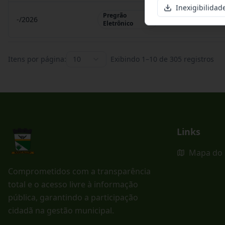
Inexigibilidad
Pregrão
-/2026
Pregrão Eletr
Eletrônico
Itens por página:
10
Exibindo
1
–
10
de
305
registros
Links
Mapa do 
Comprometidos com a transparência
total e o acesso livre à informação
pública, garantindo a participação
cidadã na gestão municipal.