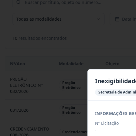
Todas as modalidades
Data in
10
resultado
s
encontrado
s
Nº/Ano
Modalidade
Objeto
PREGÃO
Inexigibilidad
Pregão
ELETRÔNICO Nº
REGISTRO DE 
Eletrônico
032/2026
Secretaria de Admin
Pregão
031/2026
REGISTRO DE 
Eletrônico
INFORMAÇÕES GE
Nº Licitação
CREDENCIAMENTO
-
CHAMAMENTO P
Credenciamento
008-2026