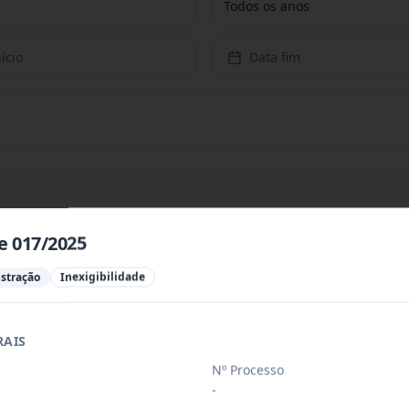
Todos os anos
ício
Data fim
e 017/2025
PREÇOS PARA CONTRATAÇÃO DE EMPRESA PARA PRESTAÇÃ
...
istração
Inexigibilidade
PREÇOS PARA AQUISIÇÃO DE PRODUTOS VETERINÁRIOS P
...
RAIS
Nº Processo
-
ÚBLICO PARA FINS DE CREDENCIAMENTO DE PESSOA JUR
...