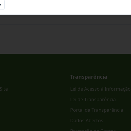
e
ônico PREGÃO ELETRÔNICO - SRP Nº 023/2026.
Transparência
Site
Lei de Acesso à Informação
Lei de Transparência
Portal da Transparência
Dados Abertos