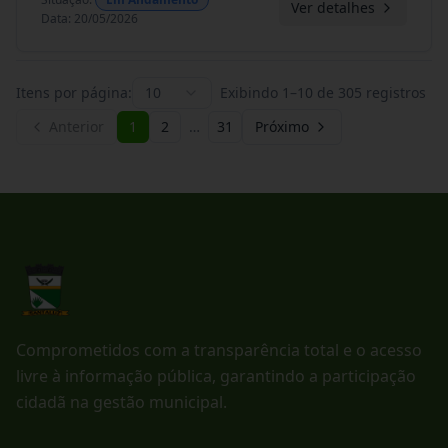
Ver detalhes
Data
:
20/05/2026
Itens por página:
10
Exibindo
1
–
10
de
305
registros
Anterior
1
2
…
31
Próximo
Comprometidos com a transparência total e o acesso
livre à informação pública, garantindo a participação
cidadã na gestão municipal.