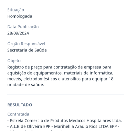
Situação
:
Em Andamento
Ver detalhes
Data
:
13/07/2026
Situação
Homologada
Data Publicação
027/2026
CONTRATAÇÃO DE EMPRESA
28/09/2024
PRESTADORA DE SERVIÇO DE
Pregão
Eletrônico
Órgão Responsável
SEGURO, PARA
...
Secretaria de Saúde
Situação
:
Em Andamento
Ver detalhes
Data
:
13/07/2026
Objeto
Registro de preço para contratação de empresa para
aquisição de equipamentos, materiais de informática,
moveis, eletrodomésticos e utensílios para equipar 18
025/2026
REGISTRO DE PREÇO PARA A
unidade de saúde.
CONTRATAÇÃO DE EMPRESA PARA
Pregão
Eletrônico
LOCAÇÃO
...
RESULTADO
Situação
:
Em Andamento
Ver detalhes
Data
:
30/06/2026
Contratada
- Estrela Comercio de Produtos Medicos Hospitalares Ltda.
- A.L.B de Oliveira EPP - Marihellia Araujo Rios LTDA EPP -