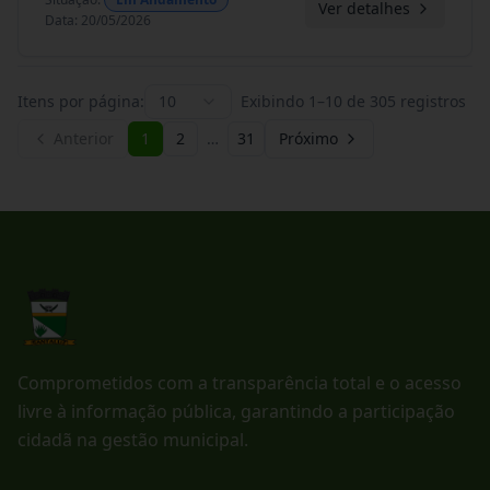
Ver detalhes
Data
:
20/05/2026
Itens por página:
10
Exibindo
1
–
10
de
305
registros
Anterior
1
2
…
31
Próximo
Comprometidos com a transparência total e o acesso
livre à informação pública, garantindo a participação
cidadã na gestão municipal.