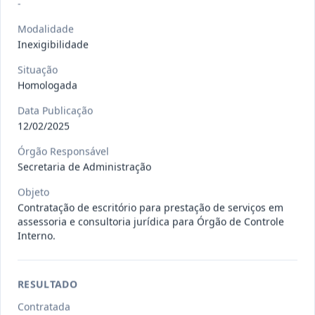
Situação
:
Em Andamento
-
Ver detalhes
Data
:
13/07/2026
Modalidade
Inexigibilidade
Situação
027/2026
CONTRATAÇÃO DE EMPRESA
Homologada
PRESTADORA DE SERVIÇO DE
Pregão
Eletrônico
SEGURO, PARA
...
Data Publicação
12/02/2025
Situação
:
Em Andamento
Ver detalhes
Data
:
13/07/2026
Órgão Responsável
Secretaria de Administração
Objeto
025/2026
REGISTRO DE PREÇO PARA A
Contratação de escritório para prestação de serviços em
CONTRATAÇÃO DE EMPRESA PARA
Pregão
assessoria e consultoria jurídica para Órgão de Controle
Eletrônico
LOCAÇÃO
...
Interno.
Situação
:
Em Andamento
Ver detalhes
Data
:
30/06/2026
RESULTADO
Contratada