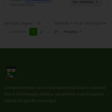
Ver detalhes
Data
:
20/05/2026
Itens por página:
10
Exibindo
1
–
10
de
305
registros
Anterior
1
2
…
31
Próximo
Comprometidos com a transparência total e o acesso
livre à informação pública, garantindo a participação
cidadã na gestão municipal.