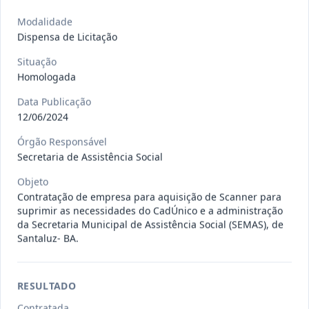
Situação
:
Em Andamento
Ver detalhes
Data
:
13/07/2026
Modalidade
Dispensa de Licitação
Situação
027/2026
CONTRATAÇÃO DE EMPRESA
Homologada
PRESTADORA DE SERVIÇO DE
Pregão
Eletrônico
Data Publicação
SEGURO, PARA
...
12/06/2024
Situação
:
Em Andamento
Ver detalhes
Data
:
13/07/2026
Órgão Responsável
Secretaria de Assistência Social
Objeto
025/2026
REGISTRO DE PREÇO PARA A
Contratação de empresa para aquisição de Scanner para
suprimir as necessidades do CadÚnico e a administração
CONTRATAÇÃO DE EMPRESA PARA
Pregão
da Secretaria Municipal de Assistência Social (SEMAS), de
Eletrônico
LOCAÇÃO
...
Santaluz- BA.
Situação
:
Em Andamento
Ver detalhes
Data
:
30/06/2026
RESULTADO
Contratada