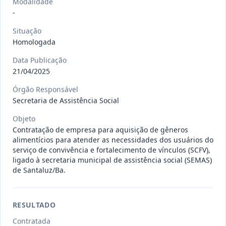
Situação
:
Em Andamento
Modalidade
Ver detalhes
Data
:
13/07/2026
-
Situação
Homologada
027/2026
CONTRATAÇÃO DE EMPRESA
Data Publicação
PRESTADORA DE SERVIÇO DE
Pregão
21/04/2025
Eletrônico
SEGURO, PARA
...
Órgão Responsável
Situação
:
Em Andamento
Ver detalhes
Secretaria de Assistência Social
Data
:
13/07/2026
Objeto
Contratação de empresa para aquisição de gêneros
alimentícios para atender as necessidades dos usuários do
025/2026
REGISTRO DE PREÇO PARA A
serviço de convivência e fortalecimento de vínculos (SCFV),
CONTRATAÇÃO DE EMPRESA PARA
Pregão
ligado à secretaria municipal de assistência social (SEMAS)
Eletrônico
LOCAÇÃO
...
de Santaluz/Ba.
Situação
:
Em Andamento
Ver detalhes
Data
:
30/06/2026
RESULTADO
Contratada