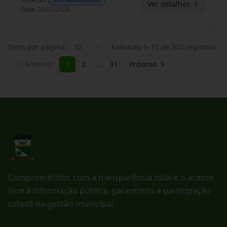
Ver detalhes
Data
:
20/05/2026
Itens por página:
10
Exibindo
1
–
10
de
305
registros
Anterior
1
2
…
31
Próximo
Comprometidos com a transparência total e o acesso
livre à informação pública, garantindo a participação
cidadã na gestão municipal.