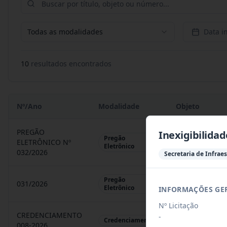
Todas as modalidades
Data in
10
resultado
s
encontrado
s
Nº/Ano
Modalidade
Objeto
PREGÃO
Inexigibilidad
Pregão
ELETRÔNICO Nº
REGISTRO DE 
Eletrônico
032/2026
Secretaria de Infrae
Pregão
031/2026
REGISTRO DE 
Eletrônico
INFORMAÇÕES GE
Nº Licitação
CREDENCIAMENTO
-
CHAMAMENTO P
Credenciamento
008-2026