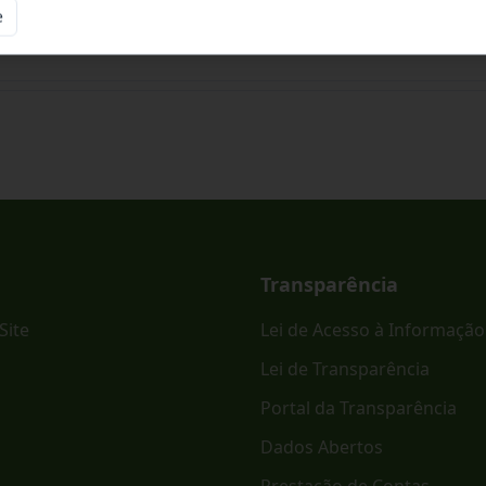
e
ônico PREGÃO ELETRÔNICO - SRP Nº 023/2026.
Transparência
Site
Lei de Acesso à Informação
Lei de Transparência
Portal da Transparência
Dados Abertos