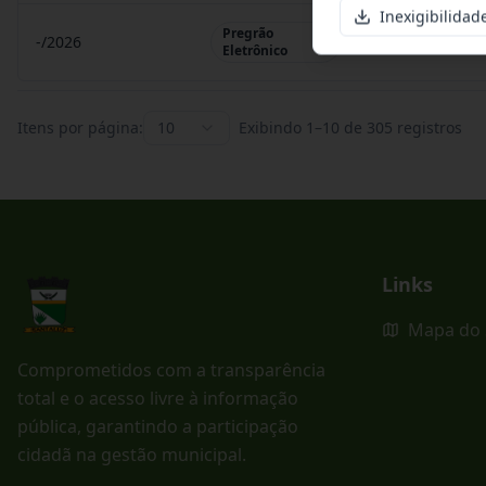
Inexigibilidad
Pregrão
-/2026
Pregrão Eletr
Eletrônico
Itens por página:
10
Exibindo
1
–
10
de
305
registros
Links
Mapa do 
Comprometidos com a transparência
total e o acesso livre à informação
pública, garantindo a participação
cidadã na gestão municipal.