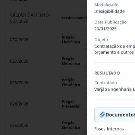
Modalidade
Inexigibilidade
CREDENCIAMENTO
CHAMAMENTO P
Credenciamento
007/2026
Data Publicação
20/01/2025
Pregão
Objeto
030/2026
REGISTRO DE 
Eletrônico
Contratação de empr
orçamento e outros s
Pregão
027/2026
CONTRATAÇÃO 
Eletrônico
RESULTADO
Pregão
025/2026
Contratada
REGISTRO DE 
Eletrônico
Varjão Engenharia 
Pregão
028/2026
REGISTRO DE 
Presencial
Documentos
Pregão
026/2026
REGISTRO DE 
Eletrônico
Fases Internas