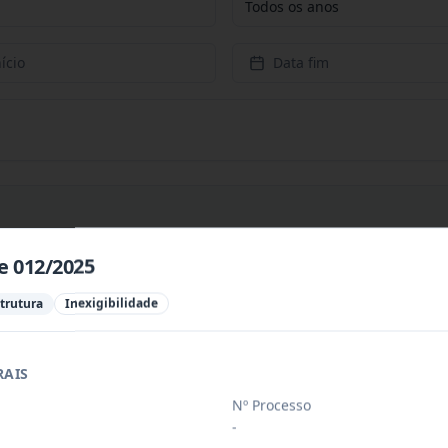
Todos os anos
ício
Data fim
e 012/2025
PREÇOS PARA CONTRATAÇÃO DE EMPRESA PARA PRESTAÇÃ
...
strutura
Inexigibilidade
PREÇOS PARA AQUISIÇÃO DE PRODUTOS VETERINÁRIOS P
...
RAIS
Nº Processo
-
ÚBLICO PARA FINS DE CREDENCIAMENTO DE PESSOA JUR
...