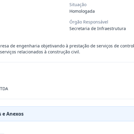
Situação
Homologada
ÚBLICO PARA FINS DE CREDENCIAMENTO DE PESSOA JUR
...
Órgão Responsável
Secretaria de Infraestrutura
PREÇOS PARA FUTURA E EVENTUAL CONTRATAÇÃO DE EMP
...
esa de engenharia objetivando à prestação de serviços de controle
erviços relacionados à construção civil.
DE EMPRESA PRESTADORA DE SERVIÇO DE SEGURO, PARA
...
PREÇO PARA A CONTRATAÇÃO DE EMPRESA PARA LOCAÇÃO
...
LTDA
PREÇO PARA A CONTRATAÇÃO DE EMPRESA PARA PRESTAÇ
...
 e Anexos
PREÇOS PARA FUTURO E EVENTUAL FORNECIMENTO DE GA
...