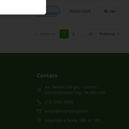
Em
20/05/2026
Ver
Andamento
Anterior
1
2
…
31
Próximo
Contato
Av. Getúlio Vargas - Centro
Administrativo Cep: 48.880-000
(75) 3265-2843
email@exemplo.gov.br
Segunda a Sexta, 08h às 18h